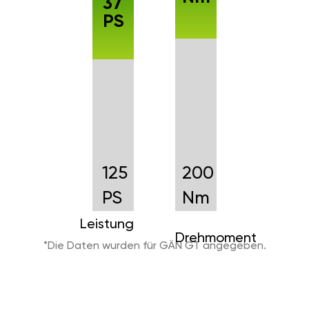
37
PS
125
200
PS
Nm
Leistung
Drehmoment
*Die Daten wurden für GÄN GT angegeben.