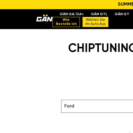
SUMMER
GÄN GA/GA+
GÄN GTL
GÄN GT
Wie
Wählen Sie
Bestelle Ich
Ihr Auto Aus
CHIPTUNING
Ford