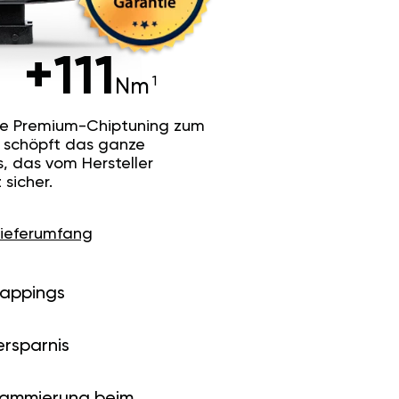
+111
Nm
he Premium-Chiptuning zum
Es schöpft das ganze
s, das vom Hersteller
sicher.
Lieferumfang
Mappings
ersparnis
rammierung beim