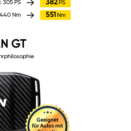
382
g:
305 PS
PS
551
440 Nm
Nm
N GT
rphilosophie