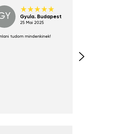
GY
GE
Gyula. Budapest
Gerha
Regen
25 Mai 2025
02 Juni 
nlani tudom mindenkinek!
Absolut zu empfehlen
fühlt sich agiler und sp