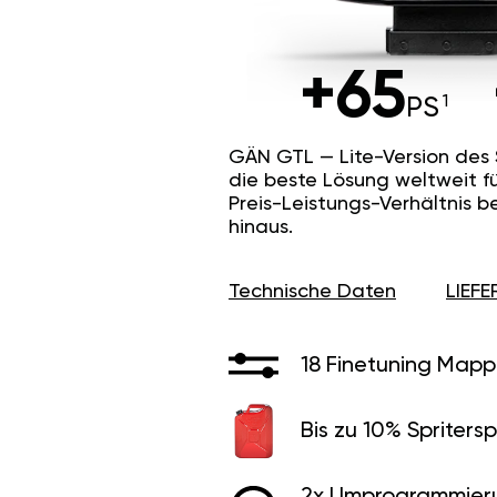
+65
PS
GÄN GTL — Lite-Version des
die beste Lösung weltweit f
Preis-Leistungs-Verhältnis b
hinaus.
Technische Daten
LIEF
18 Finetuning Mapp
Bis zu 10% Spritersp
2x Umprogrammier