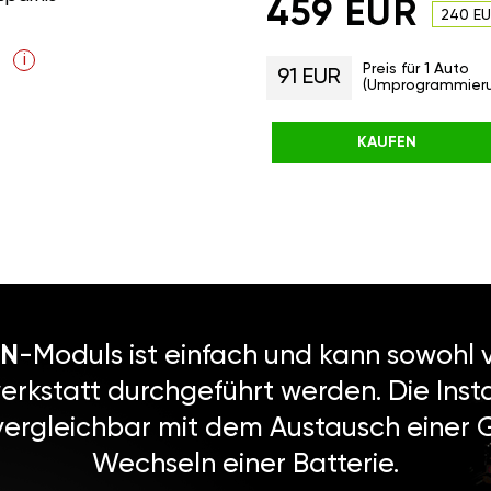
459 EUR
240 E
i
Preis für 1 Auto
91 EUR
(Umprogrammier
KAUFEN
N
-Moduls ist einfach und kann sowohl v
erkstatt durchgeführt werden. Die Instal
vergleichbar mit dem Austausch einer
Wechseln einer Batterie.