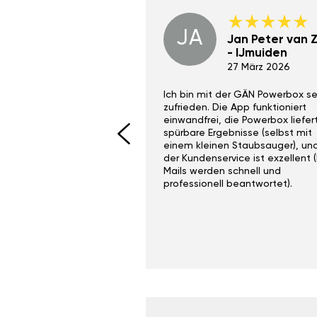
JA
Dino Wilmot New
Jan Peter van Zi
York
- IJmuiden
29 Dez 2023
27 März 2026
ith the Gan Ga +
Ich bin mit der GÄN Powerbox se
I would recommend this
zufrieden. Die App funktioniert
yone. Gan tuning is
einwandfrei, die Powerbox liefer
 unlike the crappy ones
spürbare Ergebnisse (selbst mit
 on Ebay.
einem kleinen Staubsauger), un
der Kundenservice ist exzellent (
Mails werden schnell und
professionell beantwortet).