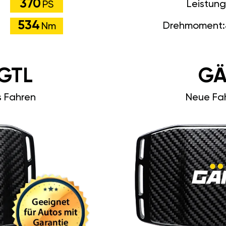
370
Leistun
PS
534
Drehmoment:
Nm
GTL
GÄ
s Fahren
Neue Fah