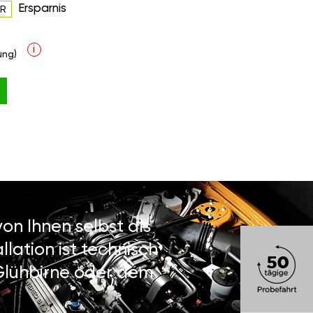
Ersparnis
UR
i
ung)
on Ihnen selbst als
lation ist technisch
 Glühbirne oder dem