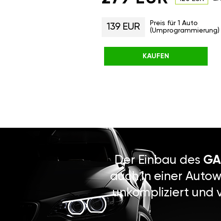
Preis für 1 Auto
139 EUR
(Umprogrammierung)
KAUFEN
Der Einbau des
GA
auch in einer Autow
unkompliziert und 