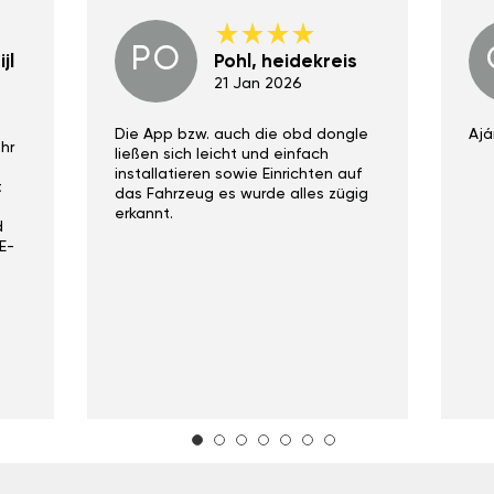
PO
jl
Pohl, heidekreis
21 Jan 2026
Die App bzw. auch die obd dongle
Ajá
hr
ließen sich leicht und einfach
installatieren sowie Einrichten auf
t
das Fahrzeug es wurde alles zügig
erkannt.
d
E-