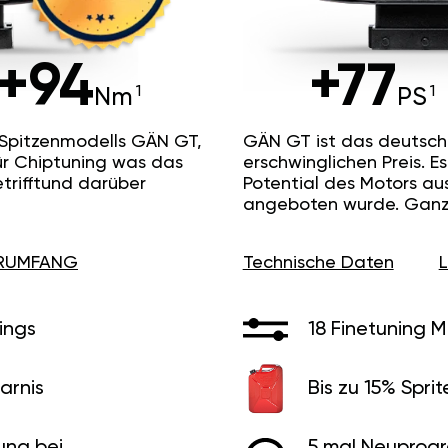
+94
+77
Nm
PS
 Spitzenmodells GÄN GT,
GÄN GT ist das deutsc
ür Chiptuning was das
erschwinglichen Preis. 
etrifftund darüber
Potential des Motors au
angeboten wurde. Ganz 
ERUMFANG
Technische Daten
ings
18 Finetuning 
arnis
Bis zu 15% Sprit
ung bei
5 mal Neuprog