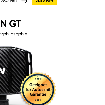
352
:
280 Nm
Nm
N GT
rphilosophie