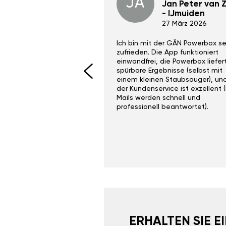
JA
Dino Wilmot New
Jan Peter van Zi
York
- IJmuiden
29 Dez 2023
27 März 2026
ith the Gan Ga +
Ich bin mit der GÄN Powerbox se
I would recommend this
zufrieden. Die App funktioniert
yone. Gan tuning is
einwandfrei, die Powerbox liefer
 unlike the crappy ones
spürbare Ergebnisse (selbst mit
 on Ebay.
einem kleinen Staubsauger), un
der Kundenservice ist exzellent (
Mails werden schnell und
professionell beantwortet).
ERHALTEN SIE 