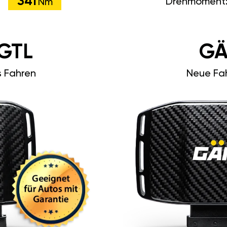
341
Drehmoment
Nm
GTL
GÄ
s Fahren
Neue Fah