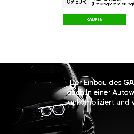
109 EUR
(Umprogrammierung)
KAUFEN
Der Einbau des
GA
auch in einer Autow
unkompliziert und 