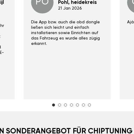
PO
jl
Pohl, heidekreis
21 Jan 2026
Die App bzw. auch die obd dongle
Ajá
hr
ließen sich leicht und einfach
installatieren sowie Einrichten auf
t
das Fahrzeug es wurde alles zügig
erkannt.
d
E-
EIN SONDERANGEBOT FÜR CHIPTUNING