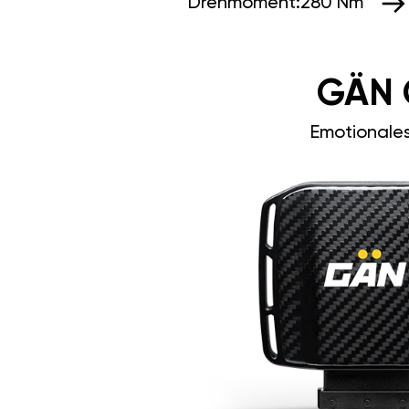
Drehmoment:
280 Nm
GÄN 
Emotionale