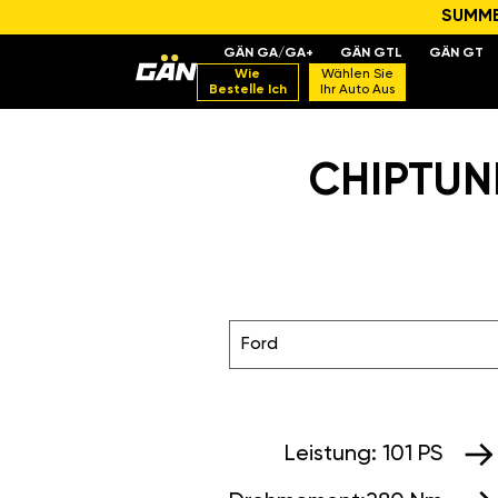
SUMMER
GÄN GA/GA+
GÄN GTL
GÄN GT
Wie
Wählen Sie
Bestelle Ich
Ihr Auto Aus
CHIPTUNI
Ford
Leistung:
101 PS