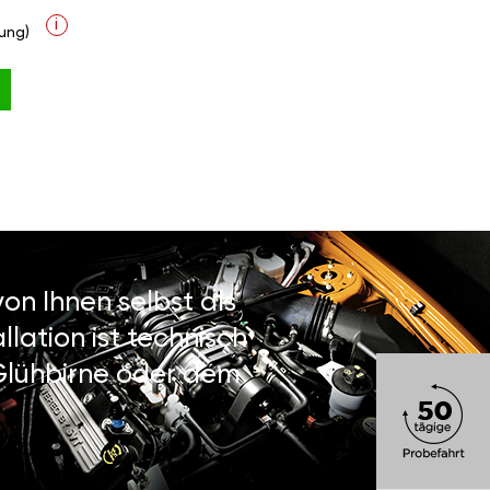
i
ung)
on Ihnen selbst als
lation ist technisch
 Glühbirne oder dem