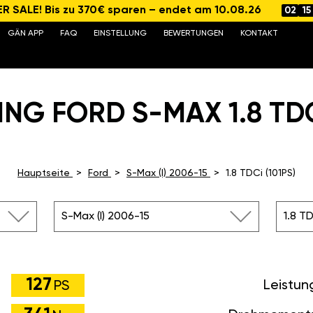
 SALE! Bis zu 370€ sparen – endet am 10.08.26
02
15
GÄN APP
FAQ
EINSTELLUNG
BEWERTUNGEN
KONTAKT
NG FORD S-MAX 1.8 TDCI
Hauptseite
Ford
S-Max (I) 2006-15
1.8 TDCi (101PS)
S-Max (I) 2006-15
1.8 TD
127
Leistun
PS