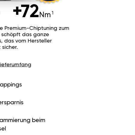
+72
Nm
he Premium-Chiptuning zum
Es schöpft das ganze
s, das vom Hersteller
sicher.
Lieferumfang
Mappings
ersparnis
rammierung beim
el