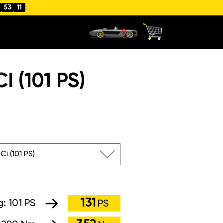
53
11
 (101 PS)
Ci (101 PS)
131
g:
101 PS
PS