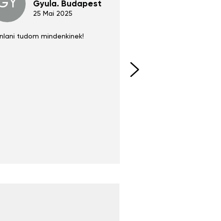
GY
GE
Gyula. Budapest
Gerha
Regen
25 Mai 2025
02 Juni 
nlani tudom mindenkinek!
Absolut zu empfehlen
fühlt sich agiler und sp