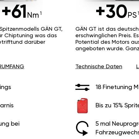
+61
+30
Nm
PS
 Spitzenmodells GÄN GT,
GÄN GT ist das deutsc
ür Chiptuning was das
erschwinglichen Preis. 
etrifftund darüber
Potential des Motors au
angeboten wurde. Ganz 
ERUMFANG
Technische Daten
ings
18 Finetuning 
arnis
Bis zu 15% Sprit
ung bei
5 mal Neuprog
Fahrzeugwechs