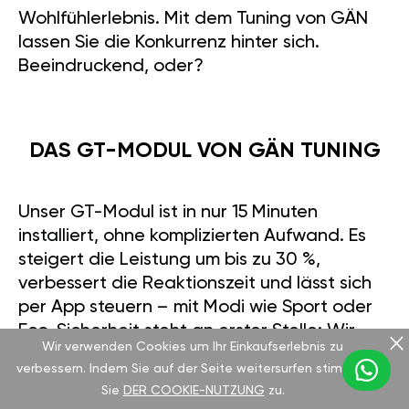
Wohlfühlerlebnis. Mit dem Tuning von GÄN
lassen Sie die Konkurrenz hinter sich.
Beeindruckend, oder?
DAS GT-MODUL VON GÄN TUNING
Unser GT-Modul ist in nur 15 Minuten
installiert, ohne komplizierten Aufwand. Es
steigert die Leistung um bis zu 30 %,
verbessert die Reaktionszeit und lässt sich
per App steuern – mit Modi wie Sport oder
Eco. Sicherheit steht an erster Stelle: Wir
Wir verwenden Cookies um Ihr Einkaufserlebnis zu
bieten eine 2-jährige Motorgarantie bis zu
verbessern. Indem Sie auf der Seite weitersurfen stimmen
5.000 €. Robust gebaut für alle
Sie
DER COOKIE-NUTZUNG
zu.
Wetterbedingungen, macht es einen