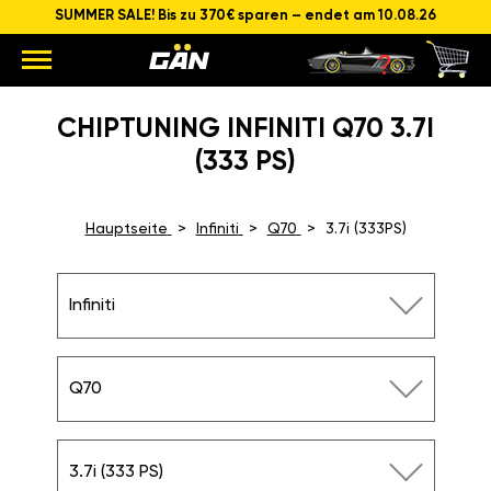
SUMMER SALE! Bis zu 370€ sparen – endet am 10.08.26
CHIPTUNING INFINITI Q70 3.7I
(333 PS)
Hauptseite
Infiniti
Q70
3.7i (333PS)
Infiniti
Q70
3.7i (333 PS)