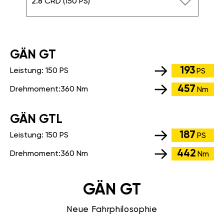
2.8 CRD (150 PS)
GÄN GT
193
Leistung:
150 PS
PS
457
Drehmoment:
360 Nm
Nm
GÄN GTL
187
Leistung:
150 PS
PS
442
Drehmoment:
360 Nm
Nm
GÄN GT
Neue Fahrphilosophie