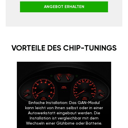
ANGEBOT ERHALTEN
VORTEILE DES CHIP-TUNINGS
Einfache Installation: Das GAN-Modul
kann leicht von Ihnen selbst oder in einer
Autowerkstatt eingebaut werden. Die
Installation ist vergleichbar mit dem
Wechseln einer Glühbirne oder Batterie.