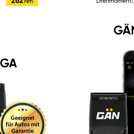
262
Drehmoment
Nm
GÄ
 GA