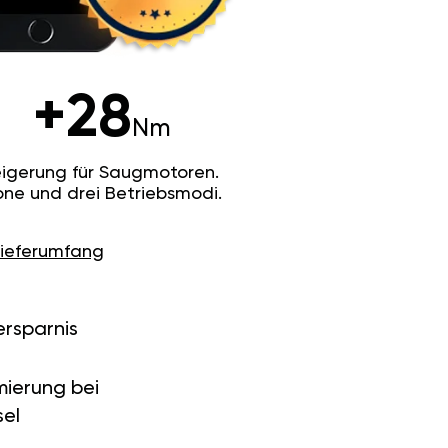
+28
Nm
igerung für Saugmotoren.
ne und drei Betriebsmodi.
Lieferumfang
ersparnis
ierung bei
el