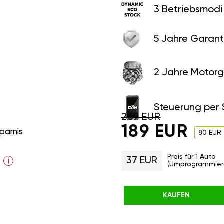
3 Betriebsmodi
5 Jahre Garant
2 Jahre Motorg
Steuerung per
269 EUR
189 EUR
parnis
80 EUR
Preis für 1 Auto
37 EUR
i
(Umprogrammier
KAUFEN