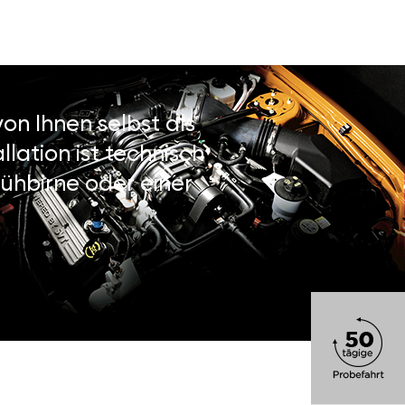
on Ihnen selbst als
lation ist technisch
ühbirne oder einer