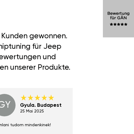
er Kunden gewonnen.
hiptuning für Jeep
 Bewertungen und
len unserer Produkte.
GY
GE
Gyula. Budapest
Gerha
Regen
25 Mai 2025
02 Juni 
nlani tudom mindenkinek!
Absolut zu empfehlen