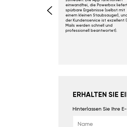
I would recommend this
zufrieden. Die App funktioniert
yone. Gan tuning is
einwandfrei, die Powerbox liefer
 unlike the crappy ones
spürbare Ergebnisse (selbst mit
 on Ebay.
einem kleinen Staubsauger), un
der Kundenservice ist exzellent (
Mails werden schnell und
professionell beantwortet).
ERHALTEN SIE 
Hinterlassen Sie Ihre 