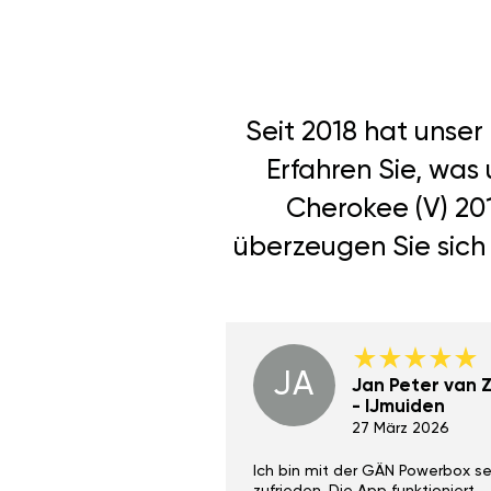
Seit 2018 hat unse
Erfahren Sie, was
Cherokee (V) 20
überzeugen Sie sich 
JA
Dino Wilmot New
Jan Peter van Zi
York
- IJmuiden
29 Dez 2023
27 März 2026
ith the Gan Ga +
Ich bin mit der GÄN Powerbox se