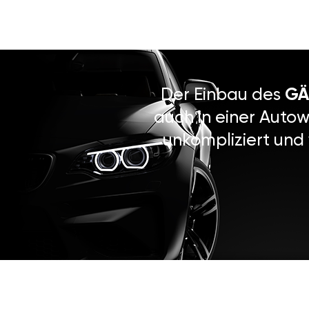
Der Einbau des
GÄ
auch in einer Autow
unkompliziert und