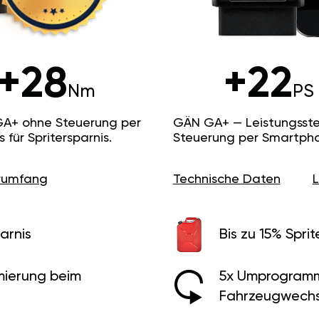
+28
+22
Nm
PS
GA+ ohne Steuerung per
GÄN GA+ — Leistungsste
ür Spritersparnis.
Steuerung per Smartpho
erumfang
Technische Daten
arnis
Bis zu 15% Sprit
ierung beim
5x Umprogramm
Fahrzeugwechs