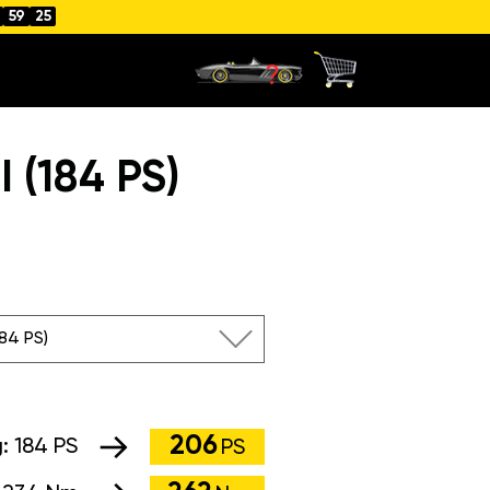
59
24
 (184 PS)
184 PS)
206
g:
184 PS
PS