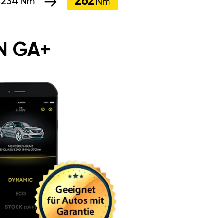
262
:
234 Nm
Nm
N GA+