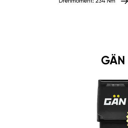
Drehmoment:
234 Nm
GÄN