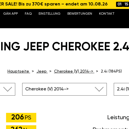
 SALE! Bis zu 370€ sparen – endet am 10.08.26
01
15
GÄN APP
FAQ
EINSTELLUNG
BEWERTUNGEN
KONTAKT
NG JEEP CHEROKEE 2.4I
Hauptseite
Jeep
Cherokee (V) 2014->
2.4i (184PS)
Cherokee (V) 2014->
2.4i (
206
Leistun
PS