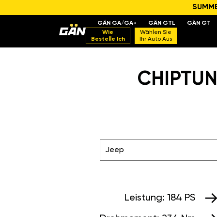
SUMMER
GÄN GA/GA+
GÄN GTL
GÄN GT
Wie
Wählen Sie
Bestelle Ich
Ihr Auto Aus
CHIPTUNI
Jeep
Leistung:
184 PS