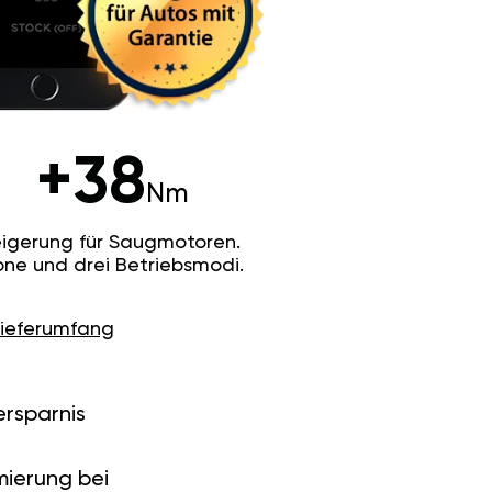
+38
Nm
igerung für Saugmotoren.
ne und drei Betriebsmodi.
Lieferumfang
ersparnis
ierung bei