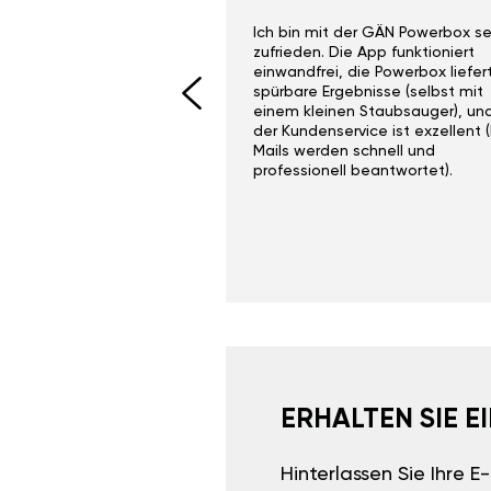
ith the Gan Ga +
Ich bin mit der GÄN Powerbox se
I would recommend this
zufrieden. Die App funktioniert
yone. Gan tuning is
einwandfrei, die Powerbox liefer
 unlike the crappy ones
spürbare Ergebnisse (selbst mit
 on Ebay.
einem kleinen Staubsauger), un
der Kundenservice ist exzellent (
Mails werden schnell und
professionell beantwortet).
ERHALTEN SIE 
Hinterlassen Sie Ihre 