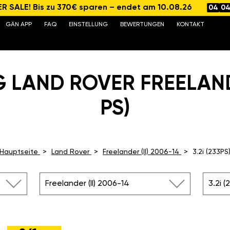
 SALE! Bis zu 370€ sparen – endet am 10.08.26
04
0
GÄN APP
FAQ
EINSTELLUNG
BEWERTUNGEN
KONTAKT
 LAND ROVER FREELANDE
PS)
Hauptseite
Land Rover
Freelander (II) 2006-14
3.2i (233PS
Freelander (II) 2006-14
3.2i (