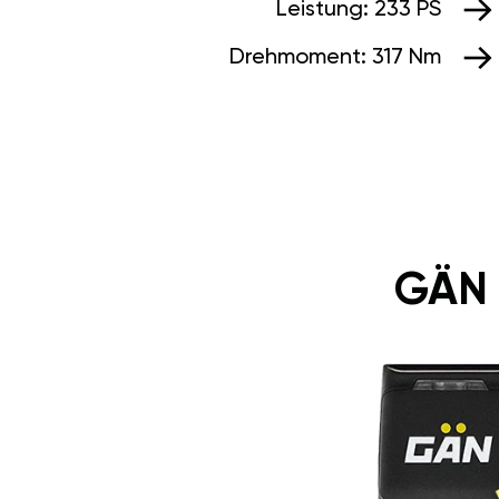
Leistung:
233 PS
Drehmoment:
317 Nm
GÄN