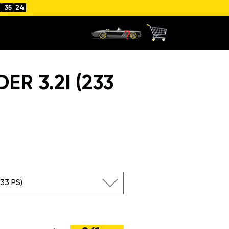
4
35
24
R 3.2I (233
)
233 PS)