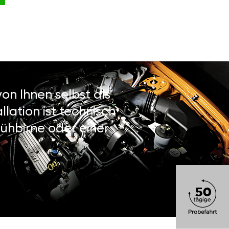
on Ihnen selbst als
lation ist technisch
ühbirne oder einer