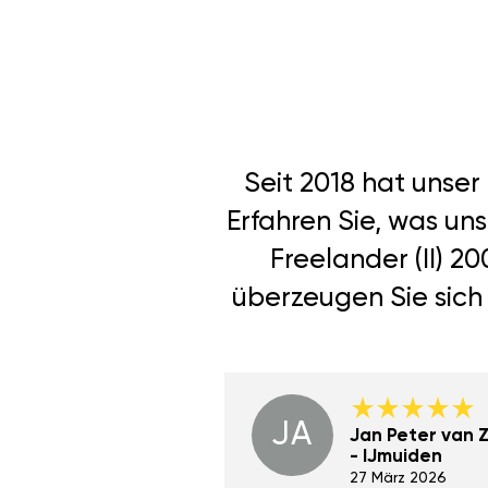
Seit 2018 hat unse
Erfahren Sie, was un
Freelander (II) 2
überzeugen Sie sich 
JA
Dino Wilmot New
Jan Peter van Zi
York
- IJmuiden
29 Dez 2023
27 März 2026