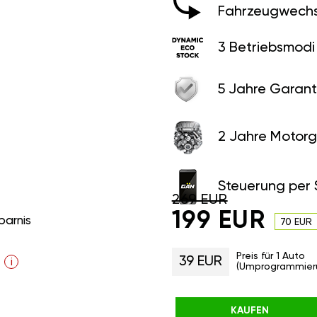
Fahrzeugwechs
3 Betriebsmodi
5 Jahre Garant
2 Jahre Motorg
Steuerung per
269 EUR
199 EUR
parnis
70 EUR
Preis für 1 Auto
39 EUR
i
(Umprogrammier
KAUFEN