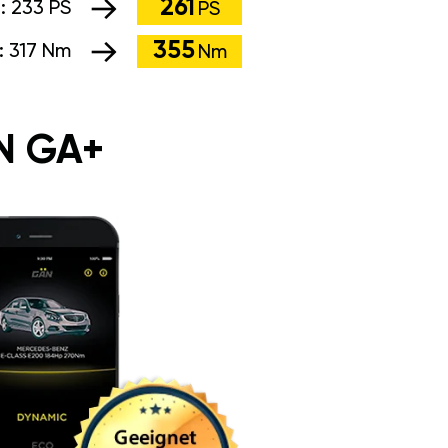
261
g:
233 PS
PS
355
:
317 Nm
Nm
N GA+