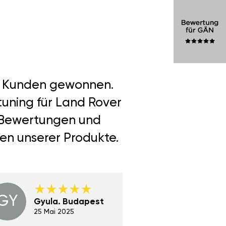
er Kunden gewonnen.
tuning für Land Rover
re Bewertungen und
len unserer Produkte.
GY
GE
Gyula. Budapest
Gerha
Regen
25 Mai 2025
02 Juni 