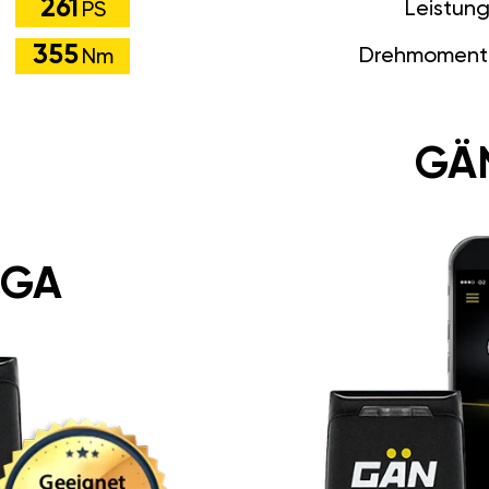
261
Leistun
PS
355
Drehmoment
Nm
GÄ
 GA