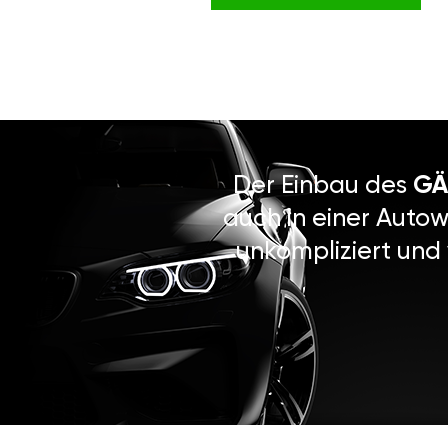
Der Einbau des
GÄ
auch in einer Autow
unkompliziert und