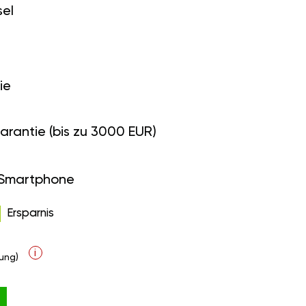
el
ie
arantie (bis zu 3000 EUR)
 Smartphone
Ersparnis
i
ung)