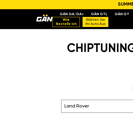
SUMMER
GÄN GA/GA+
GÄN GTL
GÄN GT
Wie
Wählen Sie
Bestelle Ich
Ihr Auto Aus
CHIPTUNING
Land Rover