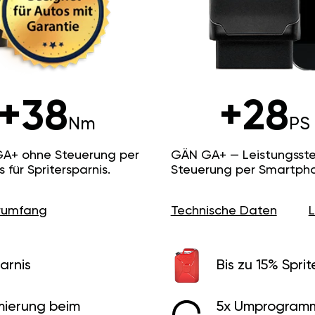
+38
+28
Nm
PS
GA+ ohne Steuerung per
GÄN GA+ — Leistungsste
ür Spritersparnis.
Steuerung per Smartpho
erumfang
Technische Daten
arnis
Bis zu 15% Sprit
ierung beim
5x Umprogramm