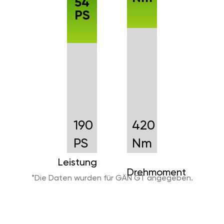
54
PS
190
420
PS
Nm
Leistung
Drehmoment
*Die Daten wurden für GÄN GT angegeben.