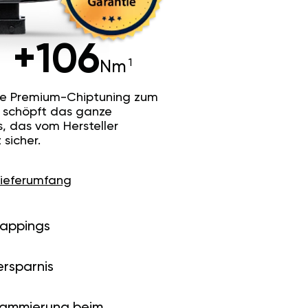
+106
Nm
he Premium-Chiptuning zum
Es schöpft das ganze
s, das vom Hersteller
sicher.
Lieferumfang
Mappings
ersparnis
rammierung beim