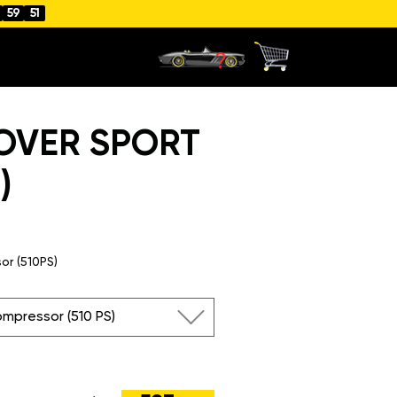
59
50
OVER SPORT
)
or (510PS)
ompressor (510 PS)