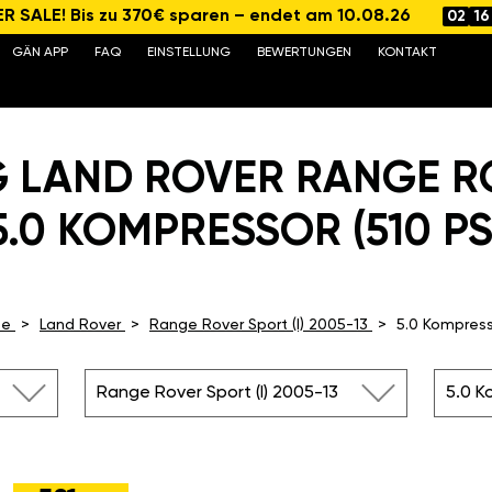
 SALE! Bis zu 370€ sparen – endet am 10.08.26
02
16
GÄN APP
FAQ
EINSTELLUNG
BEWERTUNGEN
KONTAKT
G LAND ROVER RANGE R
5.0 KOMPRESSOR (510 PS
te
Land Rover
Range Rover Sport (I) 2005-13
5.0 Kompress
Range Rover Sport (I) 2005-13
5.0 K