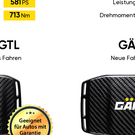
581
Leistun
PS
713
Drehmoment
Nm
GTL
GÄ
s Fahren
Neue Fah