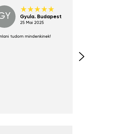
GY
GE
Gyula. Budapest
Gerha
Regen
25 Mai 2025
02 Juni 
nlani tudom mindenkinek!
Absolut zu empfehlen
fühlt sich agiler und sp