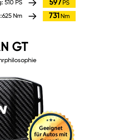
597
g:
510 PS
PS
731
:
625 Nm
Nm
N GT
rphilosophie