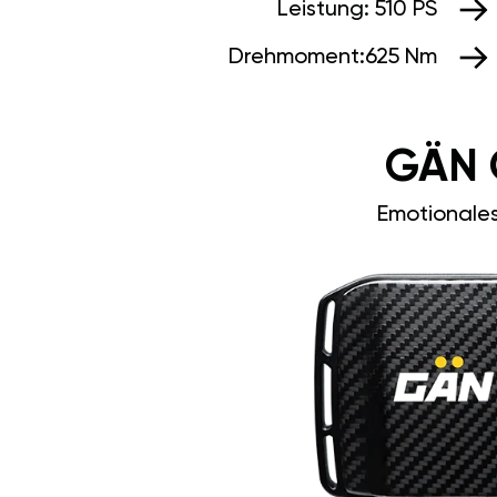
Leistung:
510 PS
Drehmoment:
625 Nm
GÄN 
Emotionale