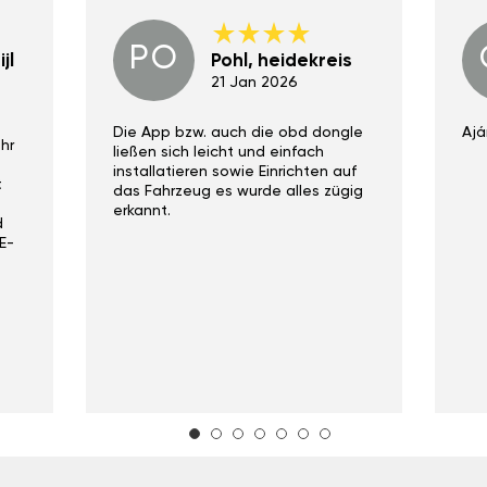
PO
jl
Pohl, heidekreis
21 Jan 2026
Die App bzw. auch die obd dongle
Ajá
hr
ließen sich leicht und einfach
installatieren sowie Einrichten auf
t
das Fahrzeug es wurde alles zügig
erkannt.
d
E-