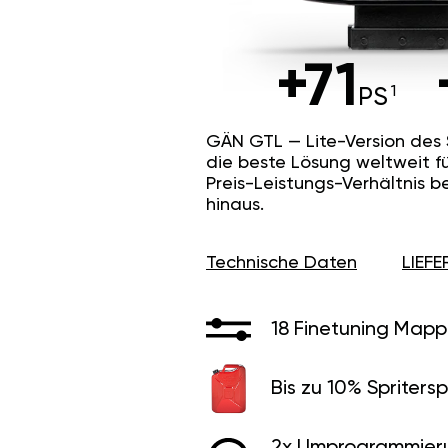
+71
PS
GÄN GTL — Lite-Version des
die beste Lösung weltweit f
Preis-Leistungs-Verhältnis b
hinaus.
Technische Daten
LIEF
18 Finetuning Mapp
Bis zu 10% Spritersp
2x Umprogrammier