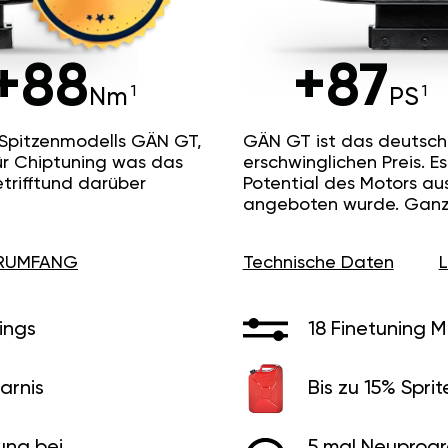
+88
+87
Nm
PS
 Spitzenmodells GÄN GT,
GÄN GT ist das deutsc
ür Chiptuning was das
erschwinglichen Preis. 
etrifftund darüber
Potential des Motors au
angeboten wurde. Ganz 
ERUMFANG
Technische Daten
ings
18 Finetuning 
arnis
Bis zu 15% Sprit
ung bei
5 mal Neuprog