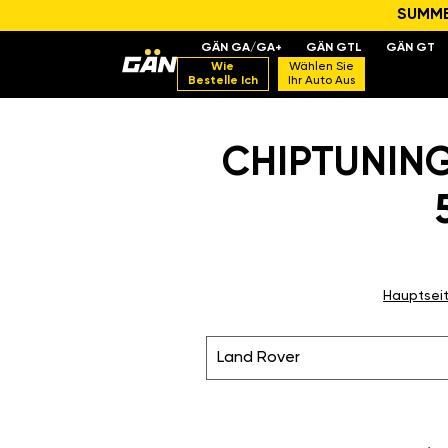
SUMMER
GÄN GA/GA+
GÄN GTL
GÄN GT
Wie
Wählen Sie
Bestelle Ich
Ihr Auto Aus
CHIPTUNIN
Hauptsei
Land Rover