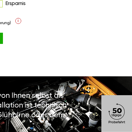
Ersparnis
R
i
rung)
on Ihnen selbst als
lation ist technisch
 Glühbirne oder dem