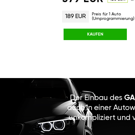
Preis für 1 Auto
189 EUR
(Umprogrammierung)
KAUFEN
Der Einbau des
GA
auch in einer Autow
unkompliziert und 