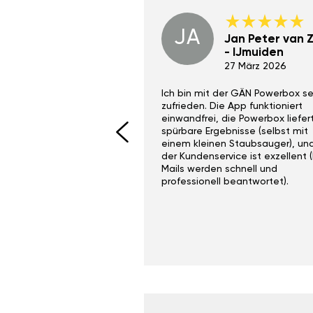
JA
Dino Wilmot New
Jan Peter van Zi
York
- IJmuiden
29 Dez 2023
27 März 2026
ith the Gan Ga +
Ich bin mit der GÄN Powerbox se
I would recommend this
zufrieden. Die App funktioniert
yone. Gan tuning is
einwandfrei, die Powerbox liefer
 unlike the crappy ones
spürbare Ergebnisse (selbst mit
 on Ebay.
einem kleinen Staubsauger), un
der Kundenservice ist exzellent (
Mails werden schnell und
professionell beantwortet).