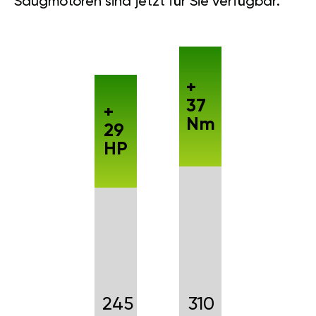
Saugmotoren sind jetzt für Sie verfügbar.
+
37
+
Nm
29
HP
245
310