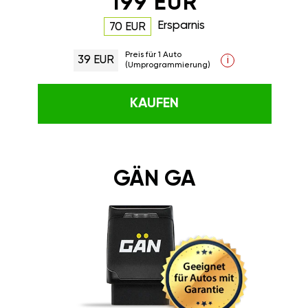
199 EUR
Ersparnis
70 EUR
Preis für 1 Auto
39 EUR
i
(Umprogrammierung)
KAUFEN
GÄN GA