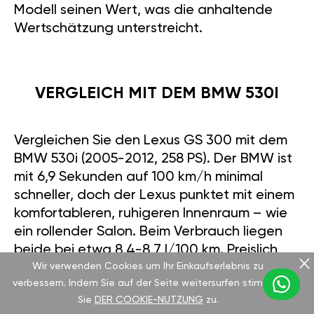
Modell seinen Wert, was die anhaltende
Wertschätzung unterstreicht.
VERGLEICH MIT DEM BMW 530I
Vergleichen Sie den Lexus GS 300 mit dem
BMW 530i (2005-2012, 258 PS). Der BMW ist
mit 6,9 Sekunden auf 100 km/h minimal
schneller, doch der Lexus punktet mit einem
komfortableren, ruhigeren Innenraum – wie
ein rollender Salon. Beim Verbrauch liegen
beide bei etwa 8,4-8,7 l/100 km. Preislich
Wir verwenden Cookies um Ihr Einkaufserlebnis zu
bewegen sich beide Modelle zwischen
verbessern. Indem Sie auf der Seite weitersurfen stimmen
8.000 und 12.000 €, je nach Zustand. Mit
Sie
DER COOKIE-NUTZUNG
zu.
dem GÄN GT-Modul kann der GS 300