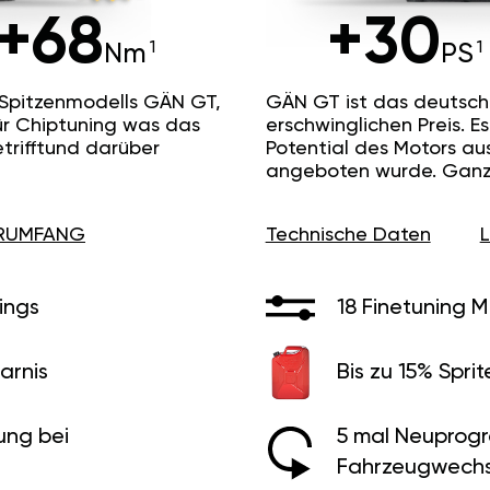
+68
+30
Nm
PS
 Spitzenmodells GÄN GT,
GÄN GT ist das deutsc
ür Chiptuning was das
erschwinglichen Preis. 
etrifftund darüber
Potential des Motors au
angeboten wurde. Ganz 
ERUMFANG
Technische Daten
ings
18 Finetuning 
arnis
Bis zu 15% Sprit
ung bei
5 mal Neuprog
Fahrzeugwechs