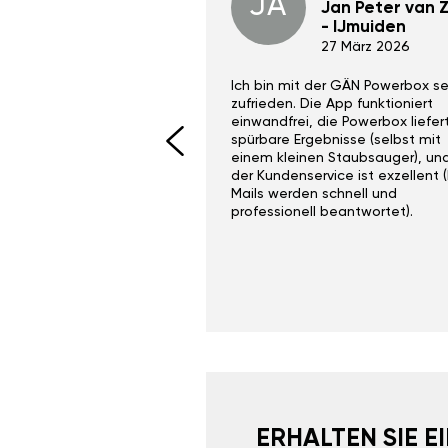
JA
Dino Wilmot New
Jan Peter van Zi
York
- IJmuiden
29 Dez 2023
27 März 2026
ith the Gan Ga +
Ich bin mit der GÄN Powerbox se
I would recommend this
zufrieden. Die App funktioniert
yone. Gan tuning is
einwandfrei, die Powerbox liefer
 unlike the crappy ones
spürbare Ergebnisse (selbst mit
 on Ebay.
einem kleinen Staubsauger), un
der Kundenservice ist exzellent (
Mails werden schnell und
professionell beantwortet).
ERHALTEN SIE 