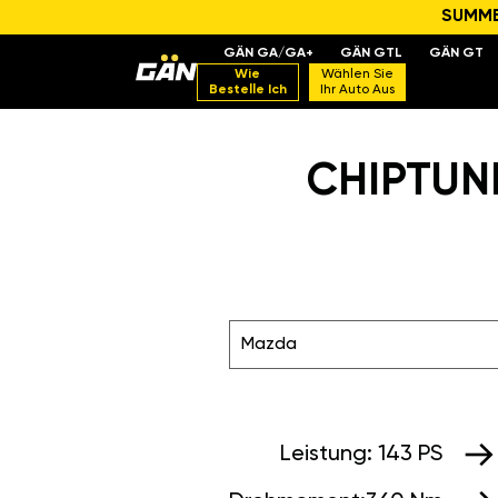
SUMMER
GÄN GA/GA+
GÄN GTL
GÄN GT
Wie
Wählen Sie
Bestelle Ich
Ihr Auto Aus
CHIPTUNI
Mazda
Leistung:
143 PS