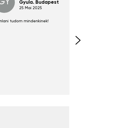
GY
GE
Gyula. Budapest
Gerha
Regen
25 Mai 2025
02 Juni 
nlani tudom mindenkinek!
Absolut zu empfehlen
fühlt sich agiler und sp