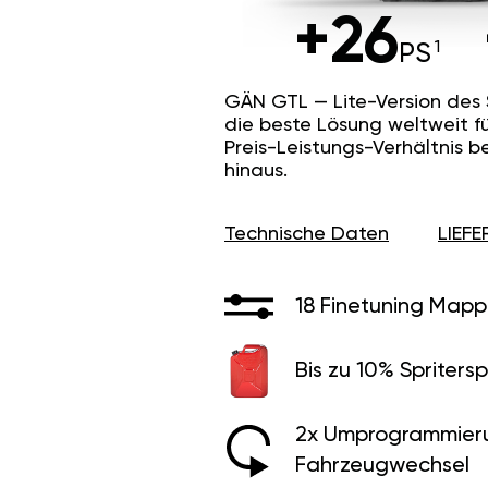
+26
PS
GÄN GTL — Lite-Version des
die beste Lösung weltweit f
Preis-Leistungs-Verhältnis b
hinaus.
Technische Daten
LIEF
18 Finetuning Mapp
Bis zu 10% Spritersp
2x Umprogrammier
Fahrzeugwechsel