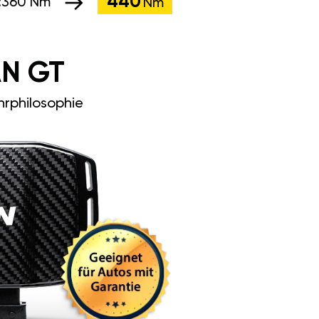
440
:
360 Nm
Nm
N GT
rphilosophie