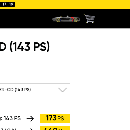
17
18
 (143 PS)
ZR-CD (143 PS)
173
g:
143 PS
PS