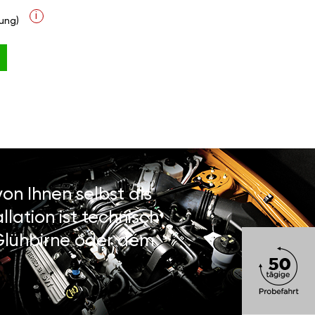
i
ung)
on Ihnen selbst als
lation ist technisch
 Glühbirne oder dem