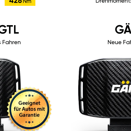
428
Drehmoment
Nm
GTL
GÄ
s Fahren
Neue Fah