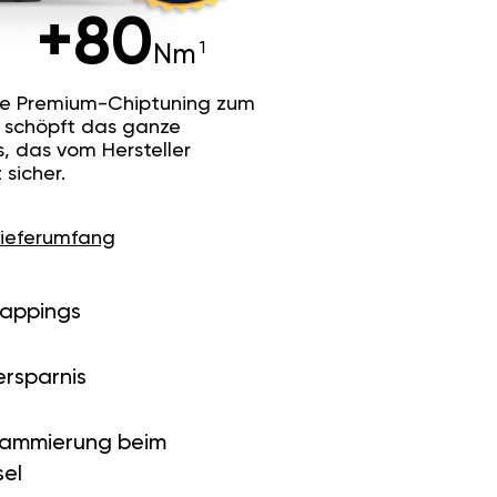
+80
Nm
he Premium-Chiptuning zum
Es schöpft das ganze
s, das vom Hersteller
sicher.
Lieferumfang
Mappings
ersparnis
rammierung beim
el