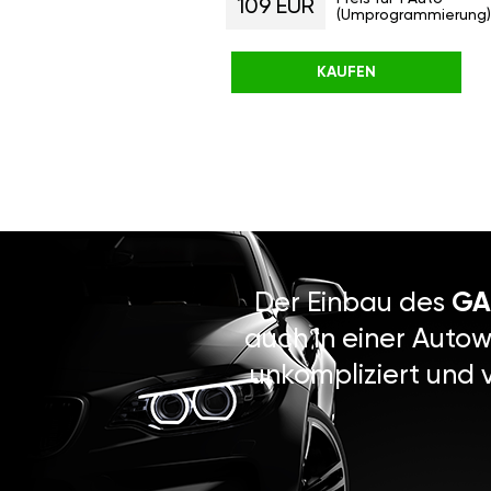
109 EUR
(Umprogrammierung)
KAUFEN
Der Einbau des
GA
auch in einer Autow
unkompliziert und 