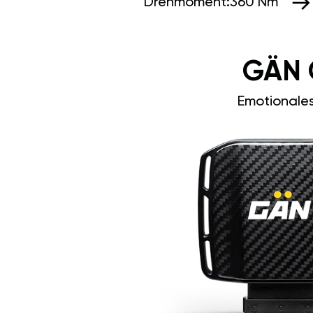
Drehmoment:
360 Nm
GÄN 
Emotionale