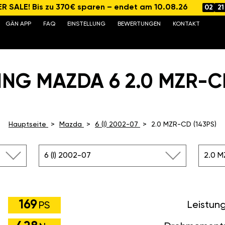
 SALE! Bis zu 370€ sparen – endet am 10.08.26
02
21
GÄN APP
FAQ
EINSTELLUNG
BEWERTUNGEN
KONTAKT
NG MAZDA 6 2.0 MZR-CD
Hauptseite
Mazda
6 (I) 2002-07
2.0 MZR-CD (143PS)
6 (I) 2002-07
2.0 M
169
Leistun
PS