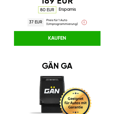
189 EUR
Ersparnis
80 EUR
Preis für 1 Auto
37 EUR
i
(Umprogrammierung)
KAUFEN
GÄN GA