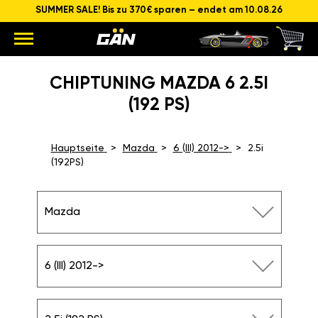
SUMMER SALE! Bis zu 370€ sparen – endet am 10.08.26
CHIPTUNING MAZDA 6 2.5I
(192 PS)
Hauptseite
Mazda
6 (III) 2012->
2.5i
(192PS)
Mazda
6 (III) 2012->