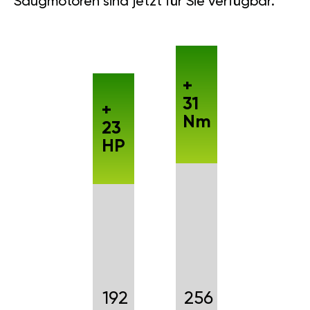
Saugmotoren sind jetzt für Sie verfügbar.
+
31
+
Nm
23
HP
192
256