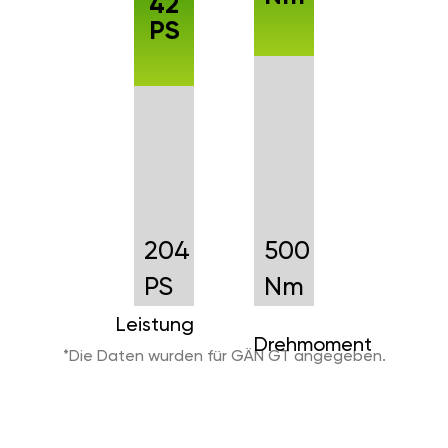
42
PS
204
500
PS
Nm
Leistung
Drehmoment
*Die Daten wurden für GÄN GT angegeben.