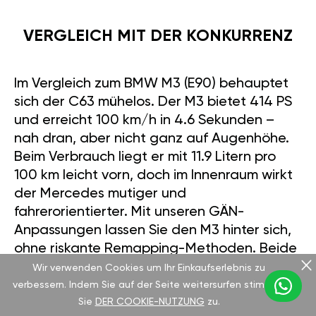
VERGLEICH MIT DER KONKURRENZ
Im Vergleich zum BMW M3 (E90) behauptet
sich der C63 mühelos. Der M3 bietet 414 PS
und erreicht 100 km/h in 4.6 Sekunden –
nah dran, aber nicht ganz auf Augenhöhe.
Beim Verbrauch liegt er mit 11.9 Litern pro
100 km leicht vorn, doch im Innenraum wirkt
der Mercedes mutiger und
fahrerorientierter. Mit unseren GÄN-
Anpassungen lassen Sie den M3 hinter sich,
ohne riskante Remapping-Methoden. Beide
Modelle bewegen sich gebraucht im
Wir verwenden Cookies um Ihr Einkaufserlebnis zu
Preisbereich von 25.000 bis 30.000 Euro –
verbessern. Indem Sie auf der Seite weitersurfen stimmen
Sie
DER COOKIE-NUTZUNG
zu.
eine schwierige Entscheidung, es sei denn,