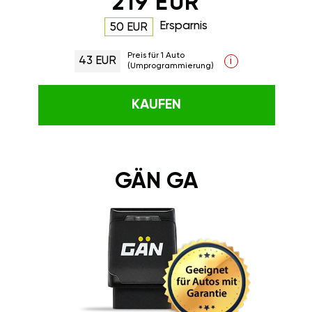
219 EUR
Ersparnis
50 EUR
Preis für 1 Auto
43 EUR
i
(Umprogrammierung)
KAUFEN
GÄN GA