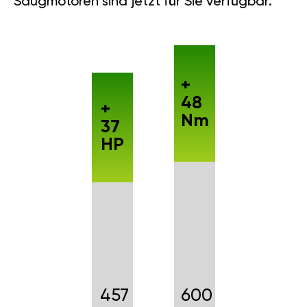
Saugmotoren sind jetzt für Sie verfügbar.
+
48
+
Nm
37
HP
457
600