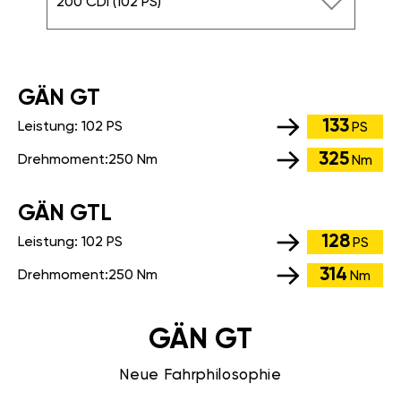
200 CDI (102 PS)
GÄN GT
133
Leistung:
102 PS
PS
325
Drehmoment:
250 Nm
Nm
GÄN GTL
128
Leistung:
102 PS
PS
314
Drehmoment:
250 Nm
Nm
GÄN GT
Neue Fahrphilosophie