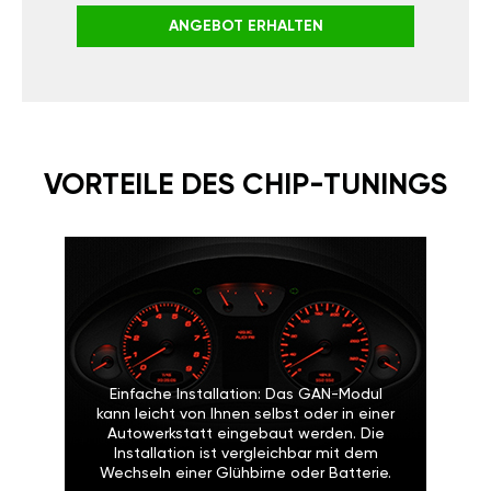
ANGEBOT ERHALTEN
VORTEILE DES CHIP-TUNINGS
Einfache Installation: Das GAN-Modul
kann leicht von Ihnen selbst oder in einer
Autowerkstatt eingebaut werden. Die
Installation ist vergleichbar mit dem
Wechseln einer Glühbirne oder Batterie.