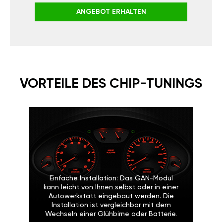
ANGEBOT ERHALTEN
VORTEILE DES CHIP-TUNINGS
Einfache Installation: Das GAN-Modul
kann leicht von Ihnen selbst oder in einer
Autowerkstatt eingebaut werden. Die
Installation ist vergleichbar mit dem
Wechseln einer Glühbirne oder Batterie.