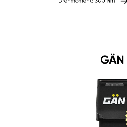
Drehmoment:
300 Nm
GÄN