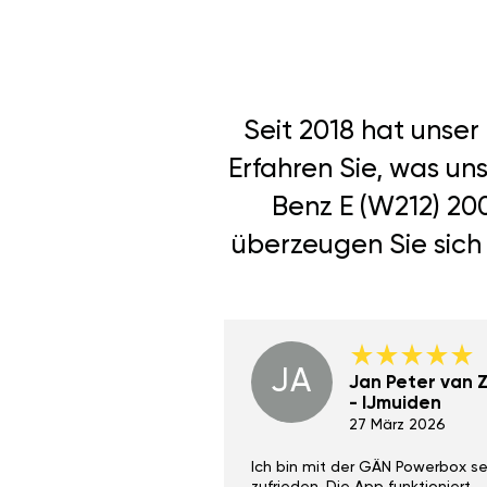
Seit 2018 hat unse
Erfahren Sie, was u
Benz E (W212) 20
überzeugen Sie sich 
JA
Dino Wilmot New
Jan Peter van Zi
York
- IJmuiden
29 Dez 2023
27 März 2026
ith the Gan Ga +
Ich bin mit der GÄN Powerbox se