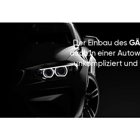
Der Einbau des
GÄ
auch in einer Autow
unkompliziert und