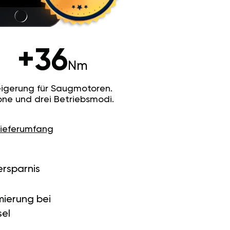
+36
Nm
igerung für Saugmotoren.
ne und drei Betriebsmodi.
Lieferumfang
ersparnis
ierung bei
el