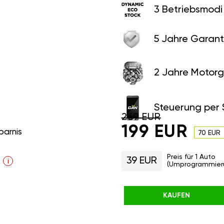
3 Betriebsmodi
5 Jahre Garant
2 Jahre Motorg
Steuerung per
269 EUR
199 EUR
parnis
70 EUR
Preis für 1 Auto
39 EUR
i
(Umprogrammier
KAUFEN