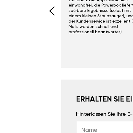
I would recommend this
zufrieden. Die App funktioniert
yone. Gan tuning is
einwandfrei, die Powerbox liefer
 unlike the crappy ones
spürbare Ergebnisse (selbst mit
 on Ebay.
einem kleinen Staubsauger), un
der Kundenservice ist exzellent (
Mails werden schnell und
professionell beantwortet).
ERHALTEN SIE 
Hinterlassen Sie Ihre 