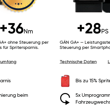
+36
+28
Nm
PS
GA+ ohne Steuerung per
GÄN GA+ — Leistungsste
ür Spritersparnis.
Steuerung per Smartpho
erumfang
Technische Daten
arnis
Bis zu 15% Sprit
ierung beim
5x Umprogramm
Fahrzeugwechs