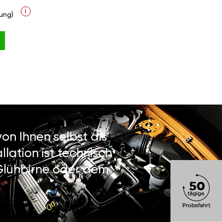
i
ung)
on Ihnen selbst als
lation ist technisch
 Glühbirne oder dem