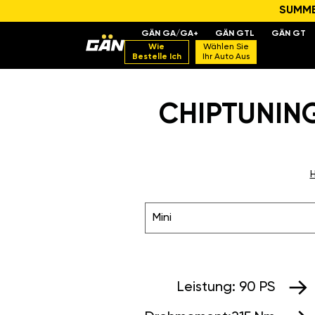
SUMMER
GÄN GA/GA+
GÄN GTL
GÄN GT
Wie
Wählen Sie
Bestelle Ich
Ihr Auto Aus
CHIPTUNING
H
Mini
Leistung:
90 PS