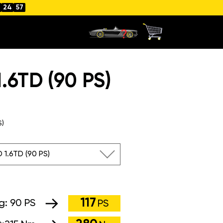
24
56
6TD (90 PS)
S)
 1.6TD (90 PS)
117
ng:
90 PS
PS