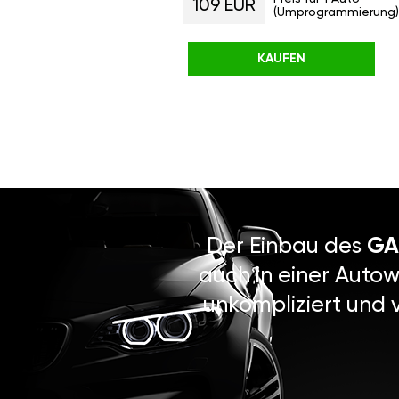
109 EUR
(Umprogrammierung)
KAUFEN
Der Einbau des
GA
auch in einer Autow
unkompliziert und 