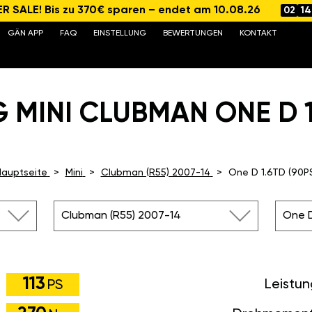
 SALE! Bis zu 370€ sparen – endet am 10.08.26
02
14
GÄN APP
FAQ
EINSTELLUNG
BEWERTUNGEN
KONTAKT
 MINI CLUBMAN ONE D 1.
auptseite
Mini
Clubman (R55) 2007-14
One D 1.6TD (90P
Clubman (R55) 2007-14
One D
113
Leistu
PS