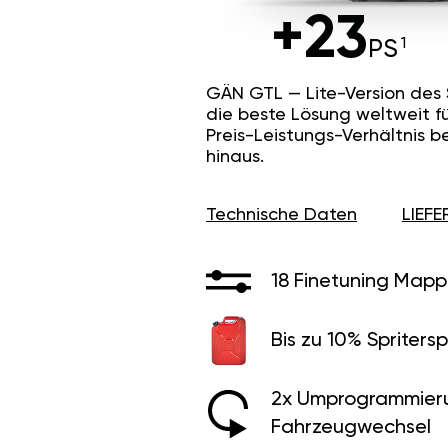
+23
PS
GÄN GTL — Lite-Version des
die beste Lösung weltweit f
Preis-Leistungs-Verhältnis b
hinaus.
Technische Daten
LIEF
18 Finetuning Mapp
Bis zu 10% Spritersp
2x Umprogrammier
Fahrzeugwechsel