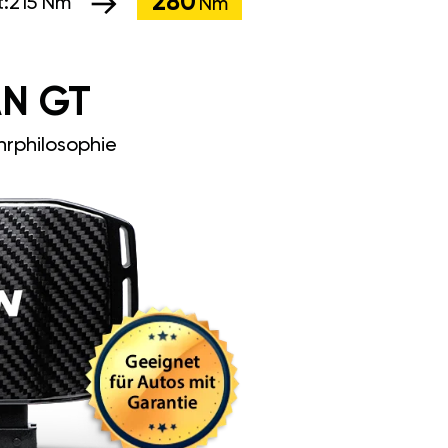
280
:
215 Nm
Nm
N GT
rphilosophie