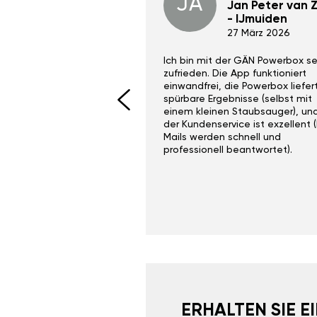
JA
Dino Wilmot New
Jan Peter van Zi
York
- IJmuiden
29 Dez 2023
27 März 2026
ith the Gan Ga +
Ich bin mit der GÄN Powerbox se
I would recommend this
zufrieden. Die App funktioniert
yone. Gan tuning is
einwandfrei, die Powerbox liefer
 unlike the crappy ones
spürbare Ergebnisse (selbst mit
 on Ebay.
einem kleinen Staubsauger), un
der Kundenservice ist exzellent (
Mails werden schnell und
professionell beantwortet).
ERHALTEN SIE 