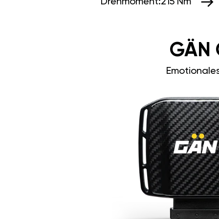
Drehmoment:
215 Nm
GÄN 
Emotionale