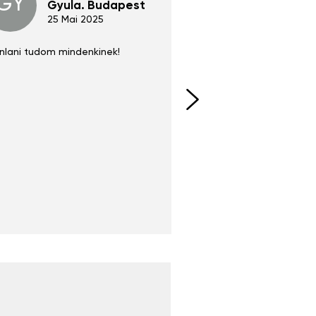
GY
GE
Gyula. Budapest
Gerha
Regen
25 Mai 2025
02 Juni 
nlani tudom mindenkinek!
Absolut zu empfehlen
fühlt sich agiler und sp