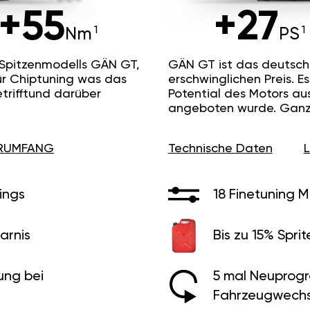
+55
+27
Nm
PS
 Spitzenmodells GÄN GT,
GÄN GT ist das deutsc
ür Chiptuning was das
erschwinglichen Preis. 
etrifftund darüber
Potential des Motors au
angeboten wurde. Ganz 
ERUMFANG
Technische Daten
ings
18 Finetuning 
arnis
Bis zu 15% Sprit
ung bei
5 mal Neuprog
Fahrzeugwechs