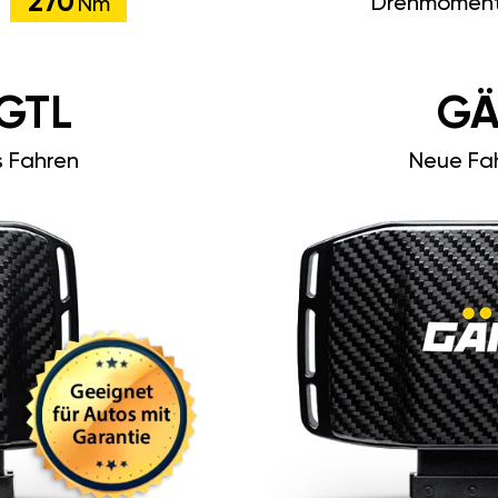
270
Drehmoment
Nm
GTL
GÄ
s Fahren
Neue Fah