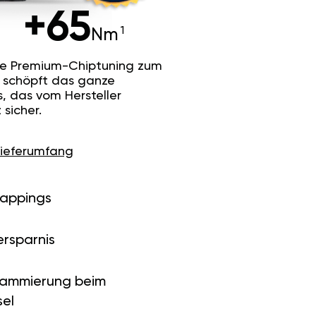
+65
Nm
he Premium-Chiptuning zum
Es schöpft das ganze
s, das vom Hersteller
sicher.
Lieferumfang
Mappings
ersparnis
rammierung beim
el