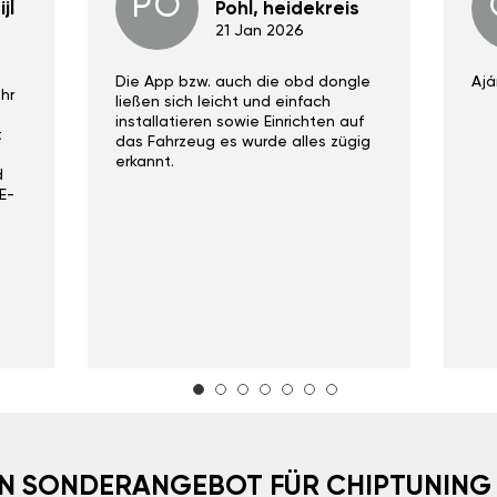
PO
jl
Pohl, heidekreis
21 Jan 2026
Die App bzw. auch die obd dongle
Ajá
hr
ließen sich leicht und einfach
installatieren sowie Einrichten auf
t
das Fahrzeug es wurde alles zügig
erkannt.
d
E-
EIN SONDERANGEBOT FÜR CHIPTUNING