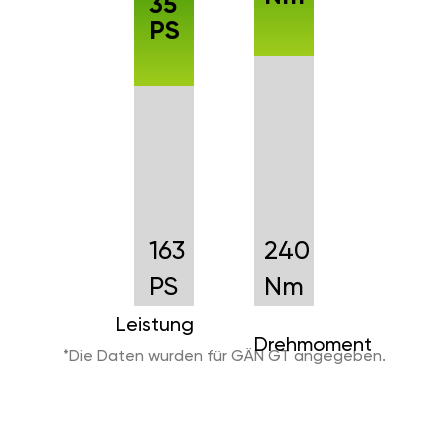
35
PS
163
240
PS
Nm
Leistung
Drehmoment
*Die Daten wurden für GÄN GT angegeben.