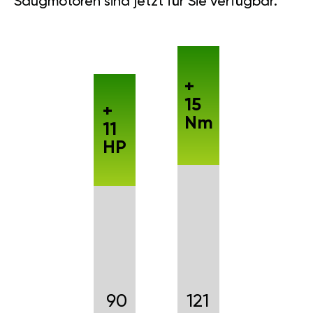
Saugmotoren sind jetzt für Sie verfügbar.
+
15
+
Nm
11
HP
90
121