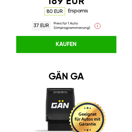
189 EUR
Ersparnis
80 EUR
Preis für 1 Auto
37 EUR
i
(Umprogrammierung)
KAUFEN
GÄN GA