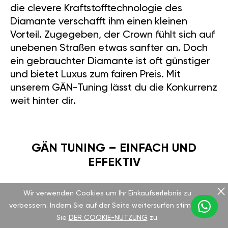
die clevere Kraftstofftechnologie des
Diamante verschafft ihm einen kleinen
Vorteil. Zugegeben, der Crown fühlt sich auf
unebenen Straßen etwas sanfter an. Doch
ein gebrauchter Diamante ist oft günstiger
und bietet Luxus zum fairen Preis. Mit
unserem GÄN-Tuning lässt du die Konkurrenz
weit hinter dir.
GÄN TUNING – EINFACH UND
EFFEKTIV
Wir verwenden Cookies um Ihr Einkaufserlebnis zu
Unser GAN GT-Modul ist kinderleicht zu
verbessern. Indem Sie auf der Seite weitersurfen stimmen
montieren – in unter 15 Minuten unter der
Sie
DER COOKIE-NUTZUNG
zu.
Motorhaube, ohne großen Aufwand. Per App