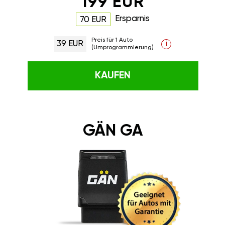
199 EUR
Ersparnis
70 EUR
Preis für 1 Auto
39 EUR
i
(Umprogrammierung)
KAUFEN
GÄN GA