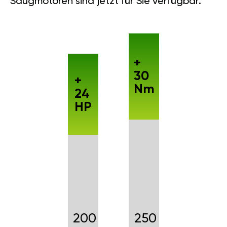
Saugmotoren sind jetzt für Sie verfügbar.
+
30
+
Nm
24
HP
200
250