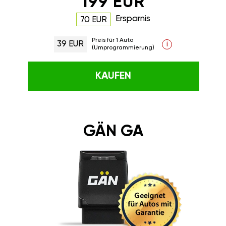
199 EUR
Ersparnis
70 EUR
Preis für 1 Auto
39 EUR
i
(Umprogrammierung)
KAUFEN
GÄN GA