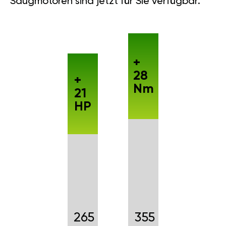
Saugmotoren sind jetzt für Sie verfügbar.
+
28
+
Nm
21
HP
265
355