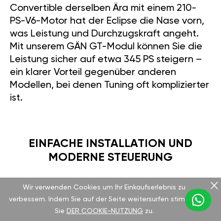
Convertible derselben Ära mit einem 210-
PS-V6-Motor hat der Eclipse die Nase vorn,
was Leistung und Durchzugskraft angeht.
Mit unserem GÄN GT-Modul können Sie die
Leistung sicher auf etwa 345 PS steigern –
ein klarer Vorteil gegenüber anderen
Modellen, bei denen Tuning oft komplizierter
ist.
EINFACHE INSTALLATION UND
MODERNE STEUERUNG
Wir verwenden Cookies um Ihr Einkaufserlebnis zu
Das GÄN GT-Modul lässt sich in nur 15
verbessern. Indem Sie auf der Seite weitersurfen stimmen
Minuten installieren. Die Steuerung per App
Sie
DER COOKIE-NUTZUNG
zu.
ist kinderleicht: Wechseln Sie zwischen