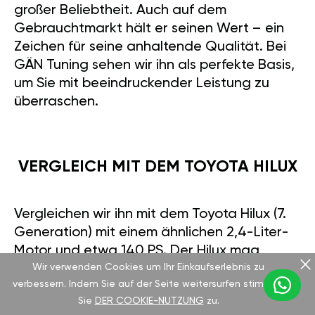
großer Beliebtheit. Auch auf dem
Gebrauchtmarkt hält er seinen Wert – ein
Zeichen für seine anhaltende Qualität. Bei
GÄN Tuning sehen wir ihn als perfekte Basis,
um Sie mit beeindruckender Leistung zu
überraschen.
VERGLEICH MIT DEM TOYOTA HILUX
Vergleichen wir ihn mit dem Toyota Hilux (7.
Generation) mit einem ähnlichen 2,4-Liter-
Motor und etwa 140 PS. Der Hilux mag
Wir verwenden Cookies um Ihr Einkaufserlebnis zu
etwas mehr Leistung bieten, aber das
verbessern. Indem Sie auf der Seite weitersurfen stimmen
Drehmoment des L200 setzt früher ein,
Sie
DER COOKIE-NUTZUNG
zu.
ideal fürs Gelände. Beide erreichen rund 165