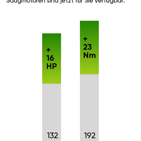
Saugmotoren sind jetzt für Sie verfügbar.
+
23
+
Nm
16
HP
132
192