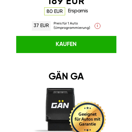
189 EUR
Ersparnis
80 EUR
Preis für 1 Auto
37 EUR
i
(Umprogrammierung)
KAUFEN
GÄN GA