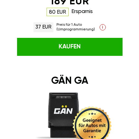
189 EUR
Ersparnis
80 EUR
Preis für 1 Auto
37 EUR
i
(Umprogrammierung)
KAUFEN
GÄN GA