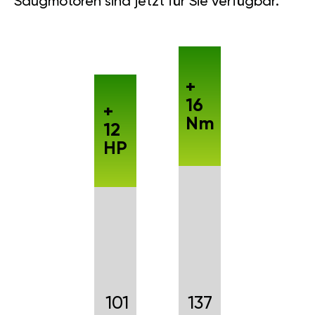
Saugmotoren sind jetzt für Sie verfügbar.
+
16
+
Nm
12
HP
101
137