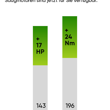
Saugmotoren sind jetzt für Sie verfügbar.
+
24
+
Nm
17
HP
143
196