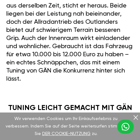
aus derselben Zeit, sticht er heraus. Beide
liegen bei der Leistung nah beieinander,
doch der Allradantrieb des Outlanders
bietet auf schwierigem Terrain besseren
Grip. Auch der Innenraum wirkt einladender
und wohnlicher. Gebraucht ist das Fahrzeug
für etwa 10.000 bis 12.000 Euro zu haben –
ein echtes Schnäppchen, das mit einem
Tuning von GÄN die Konkurrenz hinter sich
lässt.
TUNING LEICHT GEMACHT MIT GÄN
Wir verwenden Cookies um Ihr Einkaufserlebnis zu
verbessern. Indem Sie auf der Seite weitersurfen stimmen
Das GT-Tuning-Modul von GÄN lässt sich in
Sie
DER COOKIE-NUTZUNG
zu.
nur 15 Minuten einbauen – ganz ohne