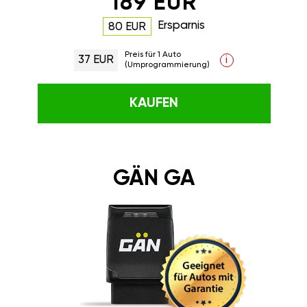
189 EUR
Ersparnis
80 EUR
Preis für 1 Auto
37 EUR
i
(Umprogrammierung)
KAUFEN
GÄN GA