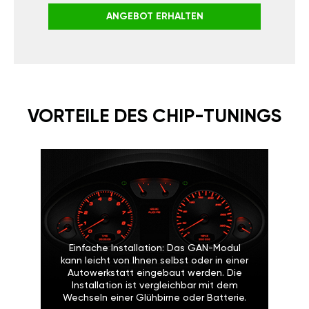
ANGEBOT ERHALTEN
VORTEILE DES CHIP-TUNINGS
Einfache Installation: Das GAN-Modul
kann leicht von Ihnen selbst oder in einer
Autowerkstatt eingebaut werden. Die
Installation ist vergleichbar mit dem
Wechseln einer Glühbirne oder Batterie.