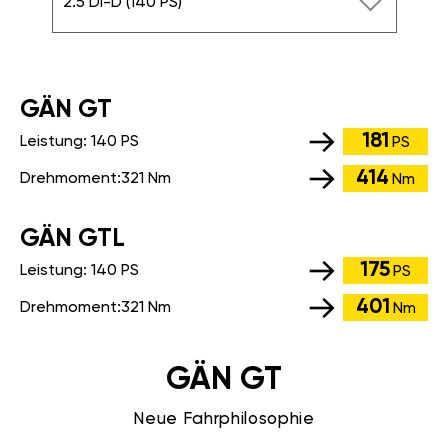
2.5 DI-D (140 PS)
GÄN GT
181
Leistung:
140 PS
PS
414
Drehmoment:
321 Nm
Nm
GÄN GTL
175
Leistung:
140 PS
PS
401
Drehmoment:
321 Nm
Nm
GÄN GT
Neue Fahrphilosophie