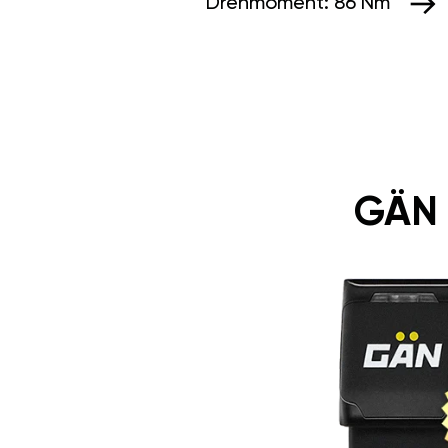
Drehmoment:
86 Nm
GÄN