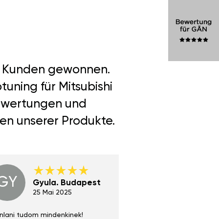
er Kunden gewonnen.
uning für Mitsubishi
Bewertungen und
len unserer Produkte.
GY
GE
Gyula. Budapest
Gerha
Regen
25 Mai 2025
02 Juni 
nlani tudom mindenkinek!