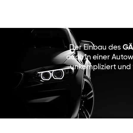
Der Einbau des
GÄ
auch in einer Autow
unkompliziert und