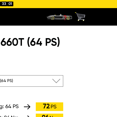
33
00
60T (64 PS)
(64 PS)
72
ng:
64 PS
PS