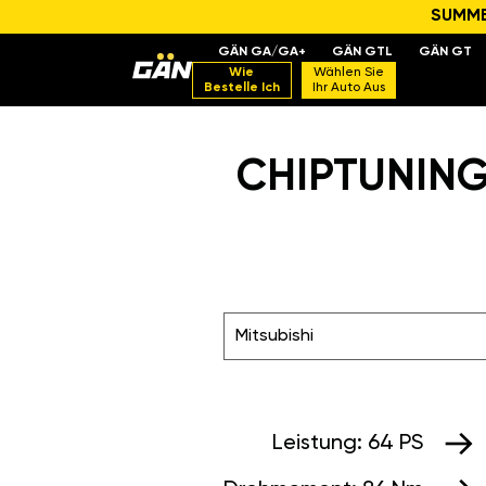
SUMMER
GÄN GA/GA+
GÄN GTL
GÄN GT
Wie
Wählen Sie
Bestelle Ich
Ihr Auto Aus
CHIPTUNING
Mitsubishi
Leistung:
64 PS