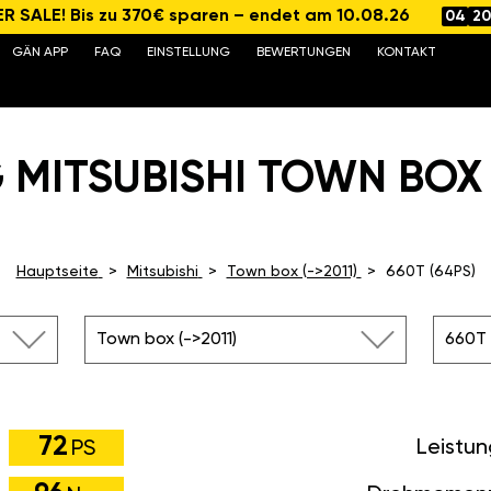
 SALE! Bis zu 370€ sparen – endet am 10.08.26
04
20
GÄN APP
FAQ
EINSTELLUNG
BEWERTUNGEN
KONTAKT
 MITSUBISHI TOWN BOX 6
Hauptseite
Mitsubishi
Town box (->2011)
660T (64PS)
Town box (->2011)
660T 
72
Leistu
PS