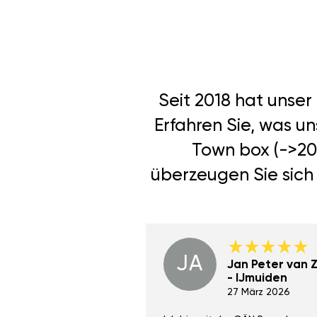
Seit 2018 hat unse
Erfahren Sie, was u
Town box (->20
überzeugen Sie sich 
JA
Dino Wilmot New
Jan Peter van Zi
York
- IJmuiden
29 Dez 2023
27 März 2026