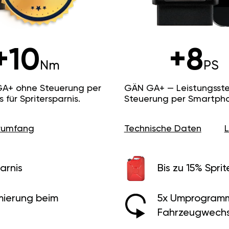
+10
+8
Nm
PS
GA+ ohne Steuerung per
GÄN GA+ — Leistungsste
ür Spritersparnis.
Steuerung per Smartpho
erumfang
Technische Daten
arnis
Bis zu 15% Sprit
ierung beim
5x Umprogramm
Fahrzeugwechs