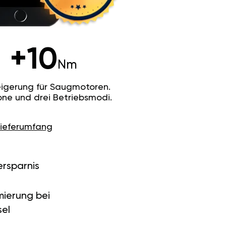
+10
Nm
igerung für Saugmotoren.
ne und drei Betriebsmodi.
Lieferumfang
ersparnis
ierung bei
el