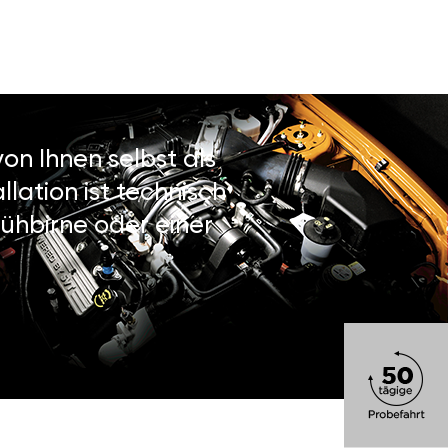
on Ihnen selbst als
lation ist technisch
ühbirne oder einer