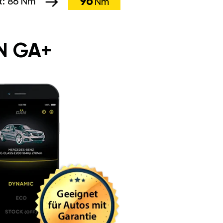
96
t:
86 Nm
Nm
N GA+