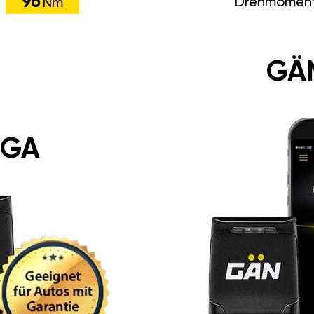
96
Drehmomen
Nm
GÄ
 GA