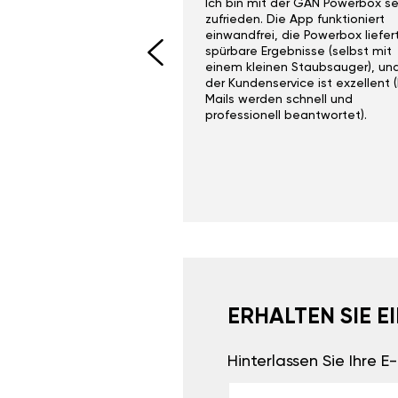
ith the Gan Ga +
Ich bin mit der GÄN Powerbox se
I would recommend this
zufrieden. Die App funktioniert
yone. Gan tuning is
einwandfrei, die Powerbox liefer
 unlike the crappy ones
spürbare Ergebnisse (selbst mit
 on Ebay.
einem kleinen Staubsauger), un
der Kundenservice ist exzellent (
Mails werden schnell und
professionell beantwortet).
ERHALTEN SIE 
Hinterlassen Sie Ihre 