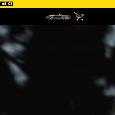
45
01