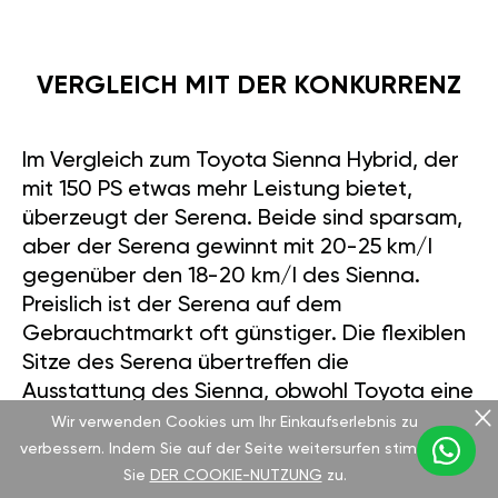
VERGLEICH MIT DER KONKURRENZ
Im Vergleich zum Toyota Sienna Hybrid, der
mit 150 PS etwas mehr Leistung bietet,
überzeugt der Serena. Beide sind sparsam,
aber der Serena gewinnt mit 20-25 km/l
gegenüber den 18-20 km/l des Sienna.
Preislich ist der Serena auf dem
Gebrauchtmarkt oft günstiger. Die flexiblen
Sitze des Serena übertreffen die
Ausstattung des Sienna, obwohl Toyota eine
hochwertigere Innenausstattung bietet. Mit
Wir verwenden Cookies um Ihr Einkaufserlebnis zu
unserer GÄN-Optimierung verschwindet der
verbessern. Indem Sie auf der Seite weitersurfen stimmen
Sie
DER COOKIE-NUTZUNG
zu.
Leistungsunterschied - praktisch, nicht