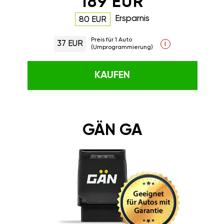
189 EUR
Ersparnis
80 EUR
Preis für 1 Auto
37 EUR
i
(Umprogrammierung)
KAUFEN
GÄN GA