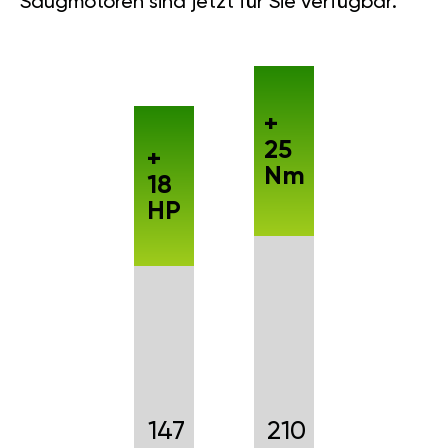
Saugmotoren sind jetzt für Sie verfügbar.
+
25
+
Nm
18
HP
147
210