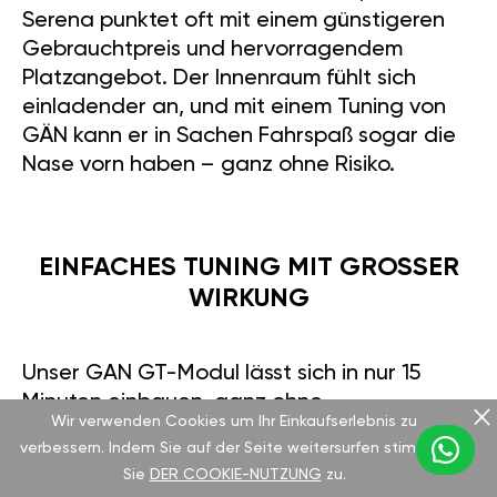
Serena punktet oft mit einem günstigeren
Gebrauchtpreis und hervorragendem
Platzangebot. Der Innenraum fühlt sich
einladender an, und mit einem Tuning von
GÄN kann er in Sachen Fahrspaß sogar die
Nase vorn haben – ganz ohne Risiko.
EINFACHES TUNING MIT GROSSER W
IRKUNG
Unser GAN GT-Modul lässt sich in nur 15
Minuten einbauen, ganz ohne
Wir verwenden Cookies um Ihr Einkaufserlebnis zu
Mechanikerkenntnisse. Sie steigern die
verbessern. Indem Sie auf der Seite weitersurfen stimmen
Leistung um bis zu 30 %, passen die
Sie
DER COOKIE-NUTZUNG
zu.
Einstellungen per App an – ob für sportliches