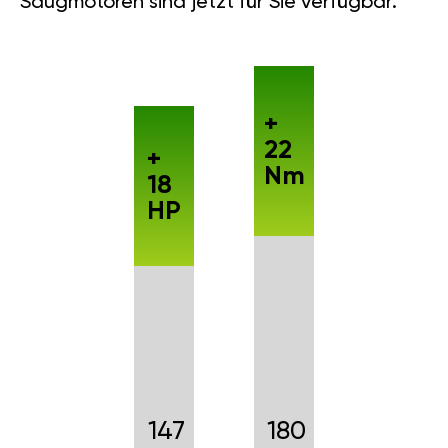
Saugmotoren sind jetzt für Sie verfügbar.
+
22
+
Nm
18
HP
147
180