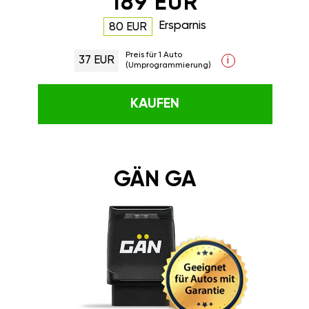
189 EUR
Ersparnis
80 EUR
Preis für 1 Auto
37 EUR
i
(Umprogrammierung)
KAUFEN
GÄN GA