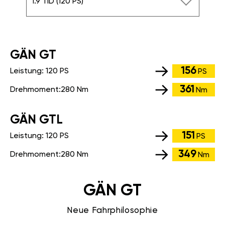
1.9 TID (120 PS)
GÄN GT
156
Leistung:
120 PS
PS
361
Drehmoment:
280 Nm
Nm
GÄN GTL
151
Leistung:
120 PS
PS
349
Drehmoment:
280 Nm
Nm
GÄN GT
Neue Fahrphilosophie