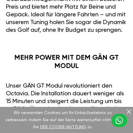
Preis und bietet mehr Platz für Beine und
Gepäck. Ideal für längere Fahrten – und mit
unserem Tuning holen Sie sogar die Dynamik
des Golf auf, ohne Ihr Budget zu sprengen.
MEHR POWER MIT DEM GÄN GT
MODUL
Unser GÄN GT Modul revolutioniert den
Octavia. Die Installation dauert weniger als
15 Minuten und steigert die Leistung um bis
zu 30 %. Über eine App können Sie zwischen
Wir verwenden Cookies um Ihr Einkaufserlebnis zu
Sportmodus für mehr Fahrspaß und Eco-
verbessern. Indem Sie auf der Seite weitersurfen stimmen
Modus für bis zu 15 % Kraftstoffeinsparung
Sie
DER COOKIE-NUTZUNG
zu.
wechseln. Entwickelt in Deutschland, bietet