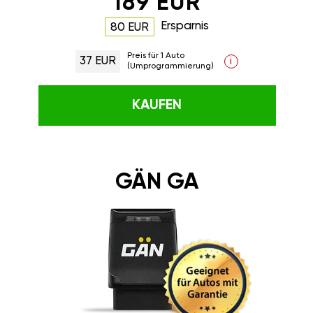
189 EUR
Ersparnis
80 EUR
Preis für 1 Auto
37 EUR
i
(Umprogrammierung)
KAUFEN
GÄN GA