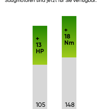
Saugmotoren sind jetzt für Sie verfügbar.
+
18
+
Nm
13
HP
105
148