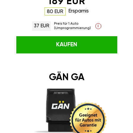
189 EUR
Ersparnis
80 EUR
Preis für 1 Auto
37 EUR
i
(Umprogrammierung)
KAUFEN
GÄN GA