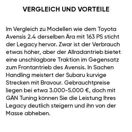
VERGLEICH UND VORTEILE
Im Vergleich zu Modellen wie dem Toyota
Avensis 2.4 derselben Ära mit 163 PS sticht
der Legacy hervor. Zwar ist der Verbrauch
etwas höher, aber der Allradantrieb bietet
eine unschlagbare Traktion im Gegensatz
zum Frontantrieb des Avensis. In Sachen
Handling meistert der Subaru kurvige
Strecken mit Bravour. Gebrauchtpreise
liegen bei etwa 3.000-5.000 €, doch mit
GÄN Tuning können Sie die Leistung Ihres
Legacy deutlich steigern und ihn von der
Wir verwenden Cookies um Ihr Einkaufserlebnis zu
Masse abheben.
verbessern. Indem Sie auf der Seite weitersurfen stimmen
Sie
DER COOKIE-NUTZUNG
zu.