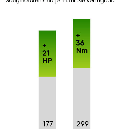
Saugmotoren sind jetzt für Sie verfügbar.
+
36
+
Nm
21
HP
177
299