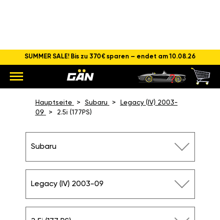
SUMMER SALE! Bis zu 370€ sparen – endet am 10.08.26
CHIPTUNING SUBARU
LEGACY 2.5I (177 PS)
Hauptseite
Subaru
Legacy (IV) 2003-
09
2.5i (177PS)
Subaru
Legacy (IV) 2003-09