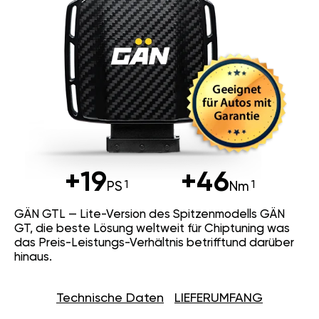
+19
+46
PS
Nm
GÄN GTL — Lite-Version des Spitzenmodells GÄN
GT, die beste Lösung weltweit für Chiptuning was
das Preis-Leistungs-Verhältnis betrifftund darüber
hinaus.
Technische Daten
LIEFERUMFANG
18 Finetuning Mappings