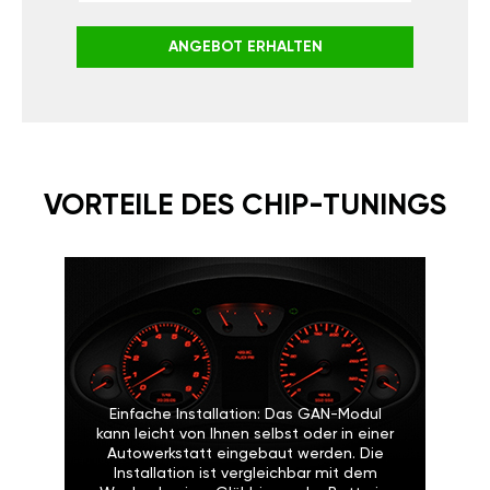
ANGEBOT ERHALTEN
VORTEILE DES CHIP-TUNINGS
Einfache Installation: Das GAN-Modul
kann leicht von Ihnen selbst oder in einer
Autowerkstatt eingebaut werden. Die
Installation ist vergleichbar mit dem
Wechseln einer Glühbirne oder Batterie.