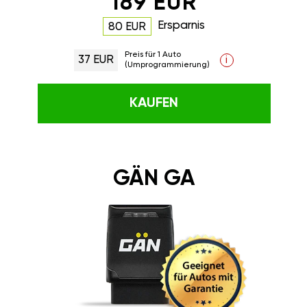
189 EUR
Ersparnis
80 EUR
Preis für 1 Auto
37 EUR
i
(Umprogrammierung)
KAUFEN
GÄN GA