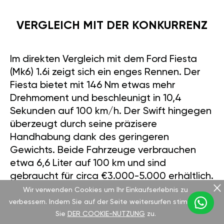
VERGLEICH MIT DER KONKURRENZ
Im direkten Vergleich mit dem Ford Fiesta
(Mk6) 1.6i zeigt sich ein enges Rennen. Der
Fiesta bietet mit 146 Nm etwas mehr
Drehmoment und beschleunigt in 10,4
Sekunden auf 100 km/h. Der Swift hingegen
überzeugt durch seine präzisere
Handhabung dank des geringeren
Gewichts. Beide Fahrzeuge verbrauchen
etwa 6,6 Liter auf 100 km und sind
gebraucht für circa €3.000-5.000 erhältlich.
Mit dem GÄN GT-Modul gewinnt der Swift
Wir verwenden Cookies um Ihr Einkaufserlebnis zu
jedoch deutlich an Leistung.
verbessern. Indem Sie auf der Seite weitersurfen stimmen
Sie
DER COOKIE-NUTZUNG
zu.