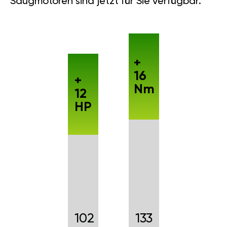
Saugmotoren sind jetzt für Sie verfügbar.
+
16
+
Nm
12
HP
102
133