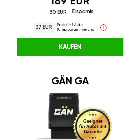
189 EUR
Ersparnis
80 EUR
Preis für 1 Auto
37 EUR
i
(Umprogrammierung)
KAUFEN
GÄN GA