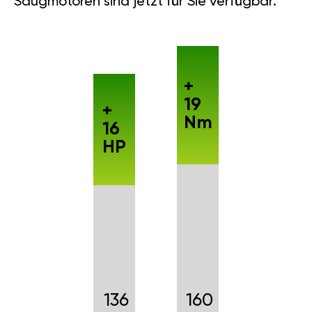
Saugmotoren sind jetzt für Sie verfügbar.
+
19
+
Nm
16
HP
136
160