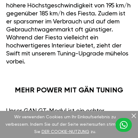
höhere Höchstgeschwindigkeit von 195 km/h
gegenüber 185 km/h des Fiesta. Zudem ist
er sparsamer im Verbrauch und auf dem
Gebrauchtwagenmarkt oft günstiger.
Während der Fiesta vielleicht ein
hochwertigeres Interieur bietet, zieht der
Swift mit unserem Tuning-Upgrade mühelos
vorbei.
MEHR POWER MIT GÄN TUNING
Unser GAN GT-Modul ist ein echter
Wir verwenden Cookies um Ihr Einkaufserlebnis zu
Wendepunkt für dieses Fahrzeug. In unter 15
verbessern. Indem Sie auf der Seite weitersurfen stimmen
Minuten installiert, ermöglicht es eine
Sie
DER COOKIE-NUTZUNG
zu.
Leistungssteigerung von bis zu 30 %. Über