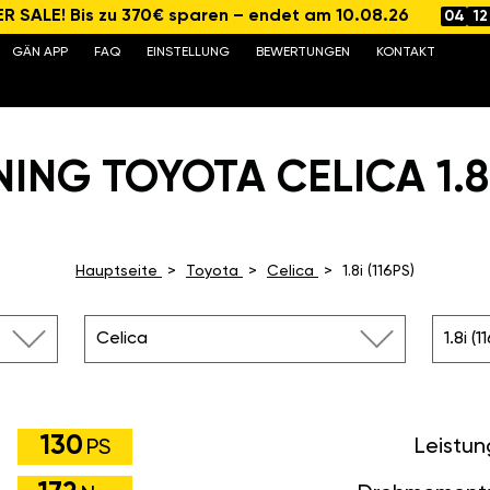
 SALE! Bis zu 370€ sparen – endet am 10.08.26
04
12
GÄN APP
FAQ
EINSTELLUNG
BEWERTUNGEN
KONTAKT
ING TOYOTA CELICA 1.8I 
Hauptseite
Toyota
Celica
1.8i (116PS)
Celica
1.8i (1
130
Leistun
PS