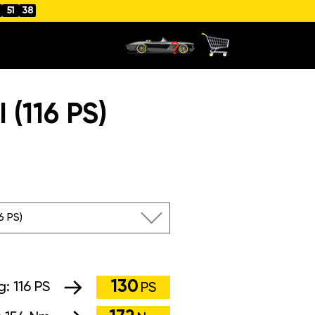
51
38
(116 PS)
16 PS)
130
g:
116 PS
PS