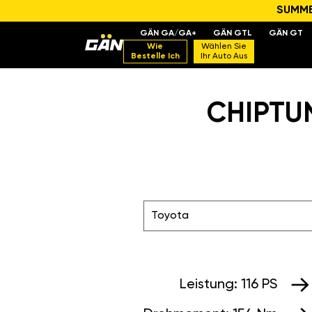
SUMMER
GÄN GA/GA+
GÄN GTL
GÄN GT
Wie
Wählen Sie
Bestelle Ich
Ihr Auto Aus
CHIPTUN
Toyota
Leistung:
116 PS