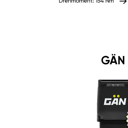
Drehmoment:
154 Nm
GÄN