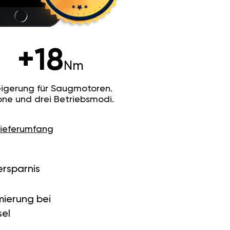
+18
Nm
igerung für Saugmotoren.
ne und drei Betriebsmodi.
Lieferumfang
ersparnis
ierung bei
el