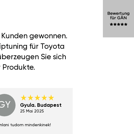
er Kunden gewonnen.
iptuning für Toyota
 überzeugen Sie sich
r Produkte.
GY
GE
Gyula. Budapest
Gerha
Regen
25 Mai 2025
02 Juni 
nlani tudom mindenkinek!
Absolut zu empfehlen