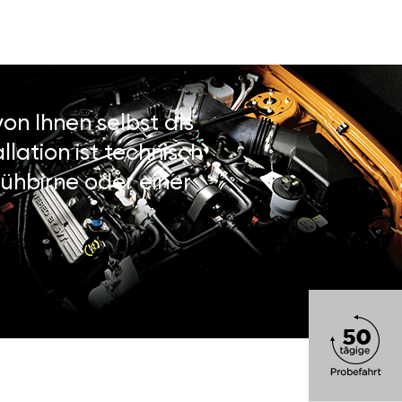
on Ihnen selbst als
lation ist technisch
ühbirne oder einer