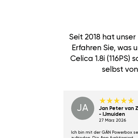
Seit 2018 hat unse
Erfahren Sie, was 
Celica 1.8i (116PS)
selbst von
JA
Dino Wilmot New
Jan Peter van Zi
York
- IJmuiden
29 Dez 2023
27 März 2026
ith the Gan Ga +
Ich bin mit der GÄN Powerbox se