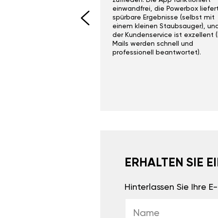
I would recommend this
zufrieden. Die App funktioniert
yone. Gan tuning is
einwandfrei, die Powerbox liefer
 unlike the crappy ones
spürbare Ergebnisse (selbst mit
 on Ebay.
einem kleinen Staubsauger), un
der Kundenservice ist exzellent (
Mails werden schnell und
professionell beantwortet).
ERHALTEN SIE 
Hinterlassen Sie Ihre 