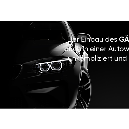
Der Einbau des
GÄ
auch in einer Autow
unkompliziert und