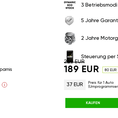
3 Betriebsmodi
5 Jahre Garant
2 Jahre Motorg
Steuerung per
269 EUR
189 EUR
parnis
80 EUR
Preis für 1 Auto
37 EUR
i
(Umprogrammier
KAUFEN