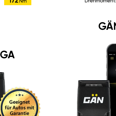
172
Drehmoment
Nm
GÄ
 GA