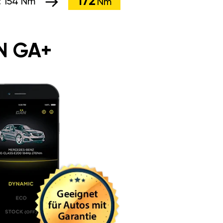
172
:
154 Nm
Nm
N GA+