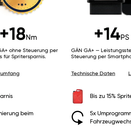
+18
+14
Nm
PS
GA+ ohne Steuerung per
GÄN GA+ — Leistungsste
ür Spritersparnis.
Steuerung per Smartpho
erumfang
Technische Daten
arnis
Bis zu 15% Sprit
ierung beim
5x Umprogramm
Fahrzeugwechs