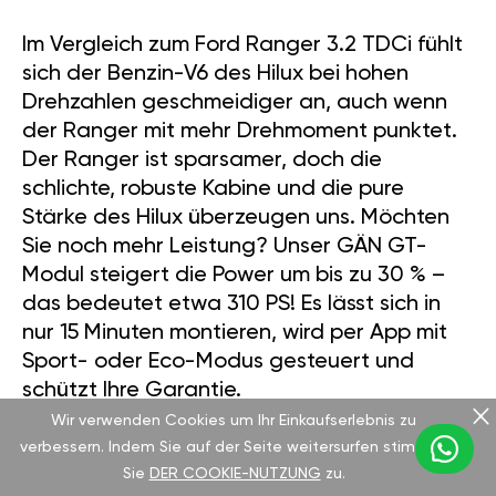
Im Vergleich zum Ford Ranger 3.2 TDCi fühlt
sich der Benzin-V6 des Hilux bei hohen
Drehzahlen geschmeidiger an, auch wenn
der Ranger mit mehr Drehmoment punktet.
Der Ranger ist sparsamer, doch die
schlichte, robuste Kabine und die pure
Stärke des Hilux überzeugen uns. Möchten
Sie noch mehr Leistung? Unser GÄN GT-
Modul steigert die Power um bis zu 30 % –
das bedeutet etwa 310 PS! Es lässt sich in
nur 15 Minuten montieren, wird per App mit
Sport- oder Eco-Modus gesteuert und
schützt Ihre Garantie.
Wir verwenden Cookies um Ihr Einkaufserlebnis zu
verbessern. Indem Sie auf der Seite weitersurfen stimmen
Haben Sie jemals einen Pickup so zum Leben
Sie
DER COOKIE-NUTZUNG
zu.