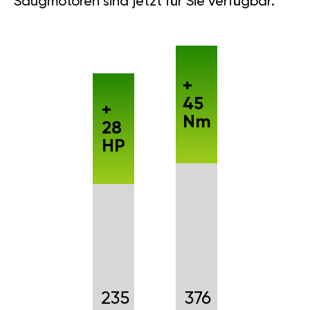
Saugmotoren sind jetzt für Sie verfügbar.
+
45
+
Nm
28
HP
235
376