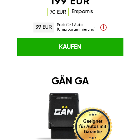
199 EUR
Ersparnis
70 EUR
Preis für 1 Auto
39 EUR
i
(Umprogrammierung)
KAUFEN
GÄN GA