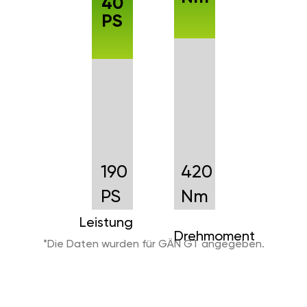
40
PS
190
420
PS
Nm
Leistung
Drehmoment
*Die Daten wurden für GÄN GT angegeben.