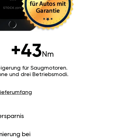
+43
Nm
igerung für Saugmotoren.
ne und drei Betriebsmodi.
Lieferumfang
ersparnis
ierung bei