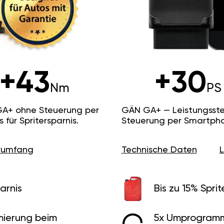
+43
+30
Nm
PS
GA+ ohne Steuerung per
GÄN GA+ — Leistungsste
ür Spritersparnis.
Steuerung per Smartpho
erumfang
Technische Daten
arnis
Bis zu 15% Sprit
ierung beim
5x Umprogramm