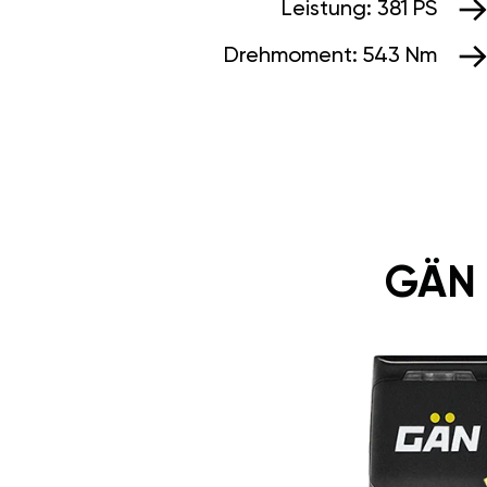
Leistung:
381 PS
Drehmoment:
543 Nm
GÄN