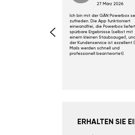
29 Dez 2023
27 März 2026
ith the Gan Ga +
Ich bin mit der GÄN Powerbox se
I would recommend this
zufrieden. Die App funktioniert
yone. Gan tuning is
einwandfrei, die Powerbox liefer
 unlike the crappy ones
spürbare Ergebnisse (selbst mit
 on Ebay.
einem kleinen Staubsauger), un
der Kundenservice ist exzellent (
Mails werden schnell und
professionell beantwortet).
ERHALTEN SIE 