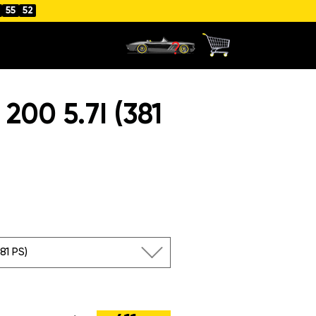
55
51
00 5.7I (381
381 PS)