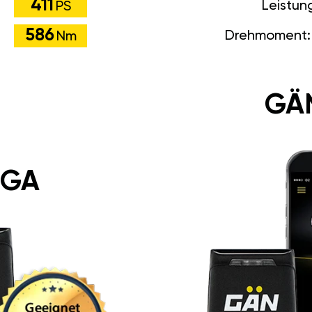
411
Leistun
PS
586
Drehmoment
Nm
GÄ
 GA