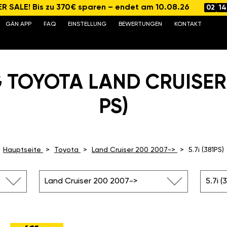
 SALE! Bis zu 370€ sparen – endet am 10.08.26
02
14
GÄN APP
FAQ
EINSTELLUNG
BEWERTUNGEN
KONTAKT
TOYOTA LAND CRUISER 2
PS)
Hauptseite
Toyota
Land Cruiser 200 2007->
5.7i (381PS)
Land Cruiser 200 2007->
5.7i (