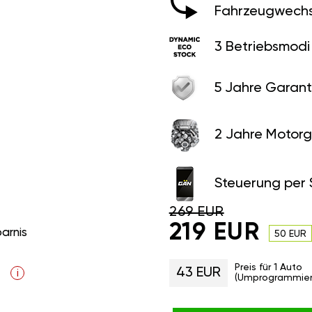
Fahrzeugwechs
3 Betriebsmodi
5 Jahre Garant
2 Jahre Motorg
Steuerung per
269 EUR
219 EUR
parnis
50 EUR
Preis für 1 Auto
43 EUR
i
(Umprogrammier