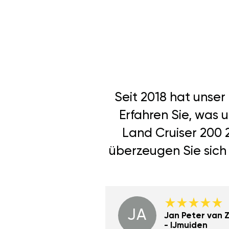
Seit 2018 hat unse
Erfahren Sie, was 
Land Cruiser 200 
überzeugen Sie sich 
JA
Dino Wilmot New
Jan Peter van Zi
York
- IJmuiden