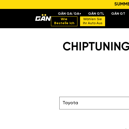
SUMMER
GÄN GA/GA+
GÄN GTL
GÄN GT
Wie
Wählen Sie
Bestelle Ich
Ihr Auto Aus
CHIPTUNING 
Toyota