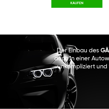
KAUFEN
Der Einbau des
GÄ
auch in einer Autow
unkompliziert und