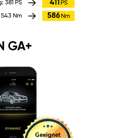
411
g:
381 PS
PS
586
:
543 Nm
Nm
N GA+