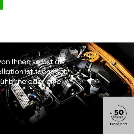
on Ihnen selbst als
lation ist technisch
ühbirne oder einer