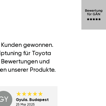
er Kunden gewonnen.
iptuning für Toyota
re Bewertungen und
len unserer Produkte.
GY
GE
Gyula. Budapest
Gerha
Regen
25 Mai 2025