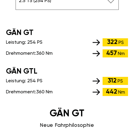
2.5 T5 (254 PS)
GÄN GT
322
Leistung:
254 PS
PS
457
Drehmoment:
360 Nm
Nm
GÄN GTL
312
Leistung:
254 PS
PS
442
Drehmoment:
360 Nm
Nm
GÄN GT
Neue Fahrphilosophie