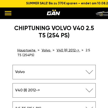
SUMMER SALE! Bis zu 370€ sparen – endet am 10.08.
CHIPTUNING VOLVO V40 2.5
T5 (254 PS)
Hauptseite
Volvo
V40 (II) 2012->
2.5
T5 (254PS)
Volvo
V40 (II) 2012->