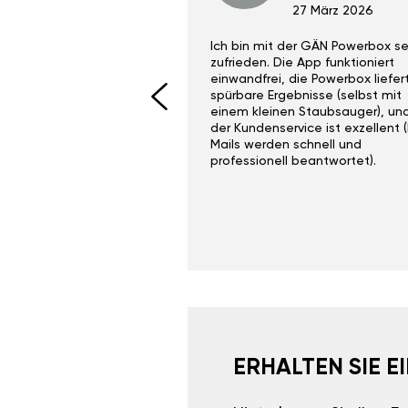
29 Dez 2023
27 März 2026
ith the Gan Ga +
Ich bin mit der GÄN Powerbox se
I would recommend this
zufrieden. Die App funktioniert
yone. Gan tuning is
einwandfrei, die Powerbox liefer
 unlike the crappy ones
spürbare Ergebnisse (selbst mit
 on Ebay.
einem kleinen Staubsauger), un
der Kundenservice ist exzellent (
Mails werden schnell und
professionell beantwortet).
ERHALTEN SIE 