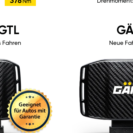
378
Drehmoment
Nm
GTL
GÄ
s Fahren
Neue Fah