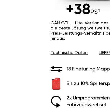
+38
PS
GÄN GTL — Lite-Version des
die beste Lösung weltweit f
Preis-Leistungs-Verhältnis b
hinaus.
Technische Daten
LIEF
18 Finetuning Mapp
Bis zu 10% Spritersp
2x Umprogrammier
Fahrzeugwechsel