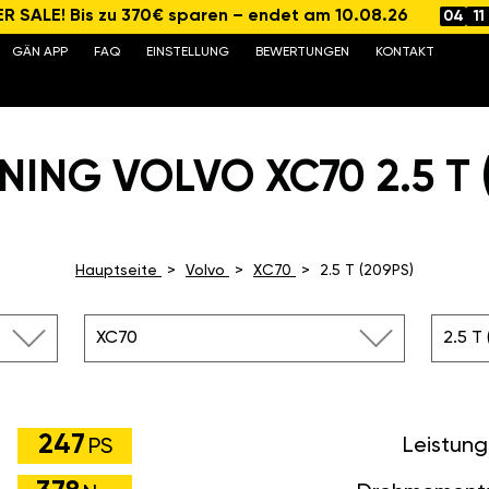
 SALE! Bis zu 370€ sparen – endet am 10.08.26
04
11
GÄN APP
FAQ
EINSTELLUNG
BEWERTUNGEN
KONTAKT
NING VOLVO XC70 2.5 T (
Hauptseite
Volvo
XC70
2.5 T (209PS)
XC70
2.5 T
247
Leistung
PS