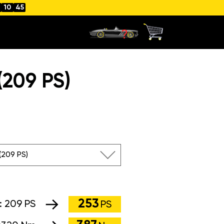
10
45
209 PS)
 (209 PS)
253
:
209 PS
PS