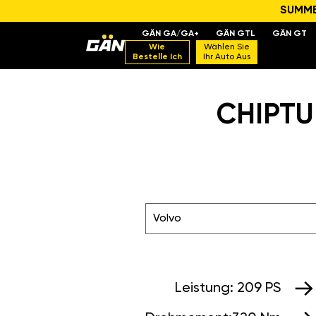
SUMMER
GÄN GA/GA+
GÄN GTL
GÄN GT
Wie
Wählen Sie
Bestelle Ich
Ihr Auto Aus
CHIPTU
Volvo
Leistung:
209 PS