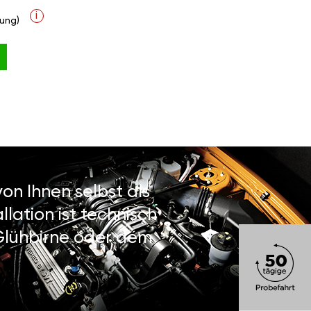
i
ung)
on Ihnen selbst als
lation ist technisch
 Glühbirne oder dem