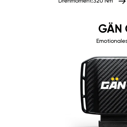
Drehmoment:
320 Nm
GÄN 
Emotionale