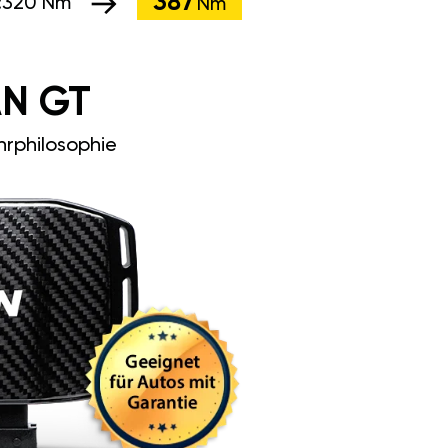
387
:
320 Nm
Nm
N GT
rphilosophie