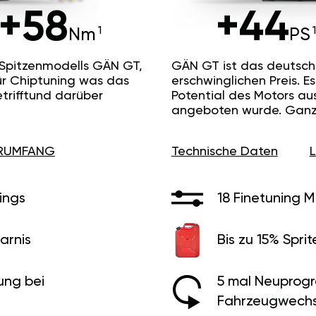
+58
+44
Nm
PS
 Spitzenmodells GÄN GT,
GÄN GT ist das deutsc
ür Chiptuning was das
erschwinglichen Preis. 
etrifftund darüber
Potential des Motors au
angeboten wurde. Ganz 
ERUMFANG
Technische Daten
ings
18 Finetuning 
arnis
Bis zu 15% Sprit
ung bei
5 mal Neuprog
Fahrzeugwechs