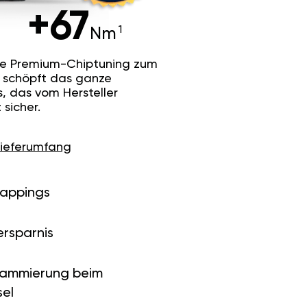
+67
Nm
he Premium-Chiptuning zum
Es schöpft das ganze
s, das vom Hersteller
sicher.
Lieferumfang
Mappings
ersparnis
rammierung beim
el