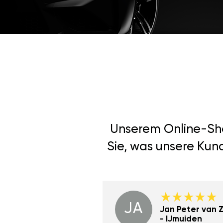
Unserem Online-Shop
Sie, was unsere Kun
JA
Dino Wilmot New
Jan Peter van Zi
York
- IJmuiden