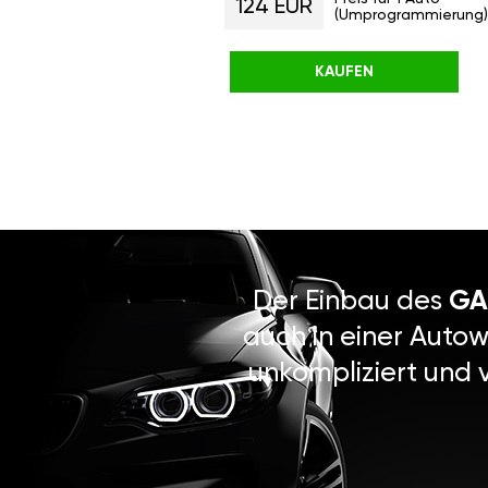
124 EUR
(Umprogrammierung)
KAUFEN
Der Einbau des
GA
auch in einer Autow
unkompliziert und 