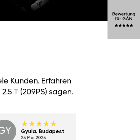
ele Kunden. Erfahren
2.5 T (209PS) sagen.
GY
GE
Gyula. Budapest
Gerha
Regen
25 Mai 2025