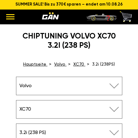
SUMMER SALE! Bis zu 370€ sparen – endet am 10.08.26
CHIPTUNING VOLVO XC70
3.2I (238 PS)
Hauptseite
Volvo
XC70
3.2i (238PS)
Volvo
XC70
3.2i (238 PS)