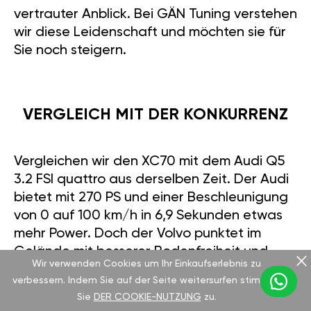
vertrauter Anblick. Bei GÄN Tuning verstehen
wir diese Leidenschaft und möchten sie für
Sie noch steigern.
VERGLEICH MIT DER KONKURRENZ
Vergleichen wir den XC70 mit dem Audi Q5
3.2 FSI quattro aus derselben Zeit. Der Audi
bietet mit 270 PS und einer Beschleunigung
von 0 auf 100 km/h in 6,9 Sekunden etwas
mehr Power. Doch der Volvo punktet im
Gelände mit besserer Bodenfreiheit und
Wir verwenden Cookies um Ihr Einkaufserlebnis zu
einem hervorragenden Allradsystem. Der
verbessern. Indem Sie auf der Seite weitersurfen stimmen
Verbrauch ist bei beiden ähnlich, wobei der
Sie
DER COOKIE-NUTZUNG
zu.
XC70 auf langen Strecken angenehmer