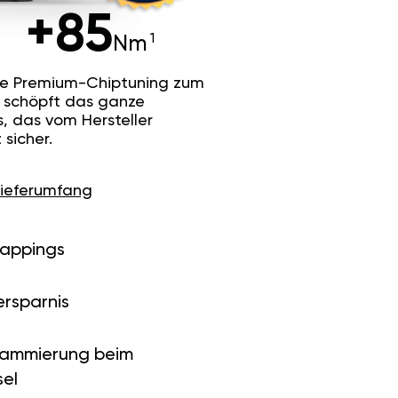
+85
Nm
he Premium-Chiptuning zum
Es schöpft das ganze
s, das vom Hersteller
sicher.
Lieferumfang
Mappings
ersparnis
rammierung beim
el