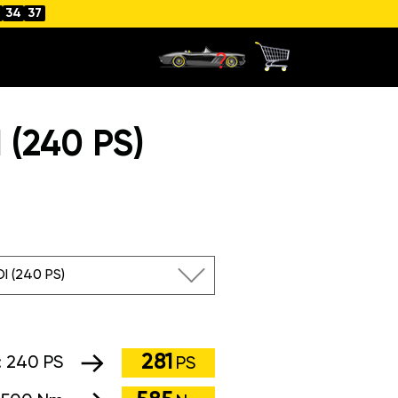
4
34
36
(240 PS)
DI (240 PS)
281
:
240 PS
PS