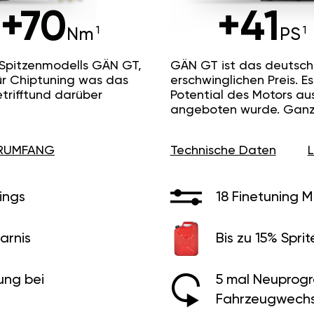
+70
+41
Nm
PS
 Spitzenmodells GÄN GT,
GÄN GT ist das deutsc
ür Chiptuning was das
erschwinglichen Preis. 
etrifftund darüber
Potential des Motors au
angeboten wurde. Ganz 
ERUMFANG
Technische Daten
ings
18 Finetuning 
arnis
Bis zu 15% Sprit
ung bei
5 mal Neuprog
Fahrzeugwechs