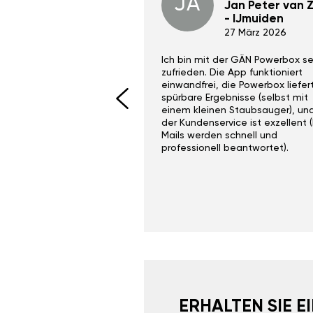
JA
Dino Wilmot New
Jan Peter van Zi
York
- IJmuiden
29 Dez 2023
27 März 2026
ith the Gan Ga +
Ich bin mit der GÄN Powerbox se
I would recommend this
zufrieden. Die App funktioniert
yone. Gan tuning is
einwandfrei, die Powerbox liefer
 unlike the crappy ones
spürbare Ergebnisse (selbst mit
 on Ebay.
einem kleinen Staubsauger), un
der Kundenservice ist exzellent (
Mails werden schnell und
professionell beantwortet).
ERHALTEN SIE 