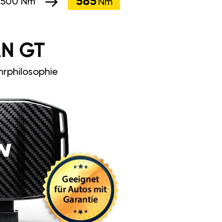
585
:
500 Nm
Nm
N GT
rphilosophie