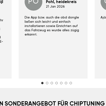
PO
jl
Pohl, heidekreis
21 Jan 2026
Die App bzw. auch die obd dongle
Ajá
hr
ließen sich leicht und einfach
installatieren sowie Einrichten auf
t
das Fahrzeug es wurde alles zügig
erkannt.
d
E-
EIN SONDERANGEBOT FÜR CHIPTUNING