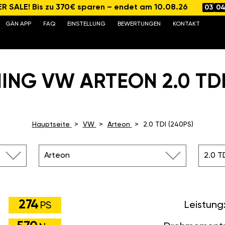
 SALE! Bis zu 370€ sparen – endet am 10.08.26
03
0
GÄN APP
FAQ
EINSTELLUNG
BEWERTUNGEN
KONTAKT
ING VW ARTEON 2.0 TDI 
Hauptseite
VW
Arteon
2.0 TDI (240PS)
Arteon
2.0 T
274
Leistung
PS