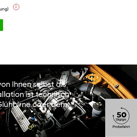
i
ung)
on Ihnen selbst als
lation ist technisch
 Glühbirne oder dem