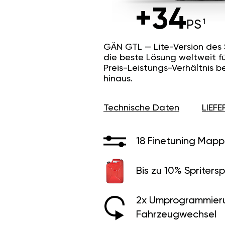
+34
PS
GÄN GTL — Lite-Version des
die beste Lösung weltweit f
Preis-Leistungs-Verhältnis b
hinaus.
Technische Daten
LIEF
18 Finetuning Mapp
Bis zu 10% Spritersp
2x Umprogrammier
Fahrzeugwechsel