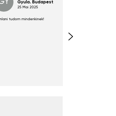
GY
GE
Gyula. Budapest
Gerha
Regen
25 Mai 2025
02 Juni 
nlani tudom mindenkinek!
Absolut zu empfehlen
fühlt sich agiler und sp