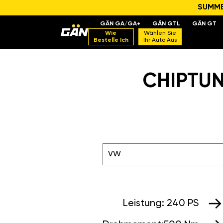
SUMMER
GÄN GA/GA+
GÄN GTL
GÄN GT
Wie
Wählen Sie
Bestelle Ich
Ihr Auto Aus
CHIPTUN
VW
Leistung:
240 PS