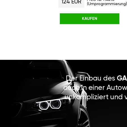
124 EUR
(Umprogrammierung)
KAUFEN
Der Einbau des
GA
auch in einer Autow
unkompliziert und 