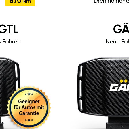
570
Drehmoment
Nm
GTL
GÄ
s Fahren
Neue Fah