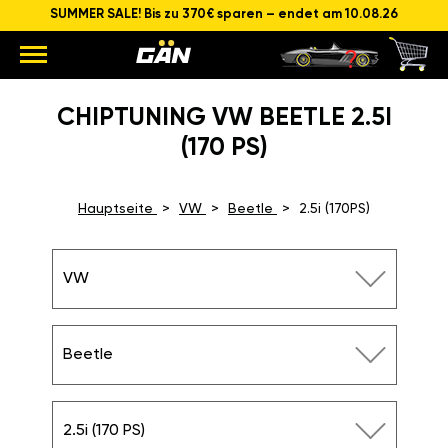
SUMMER SALE! Bis zu 370€ sparen – endet am 10.08.26
CHIPTUNING VW BEETLE 2.5I
(170 PS)
Hauptseite
VW
Beetle
2.5i (170PS)
VW
Beetle
2.5i (170 PS)