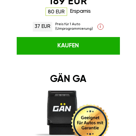
189 EUR
Ersparnis
80 EUR
Preis für 1 Auto
37 EUR
i
(Umprogrammierung)
KAUFEN
GÄN GA