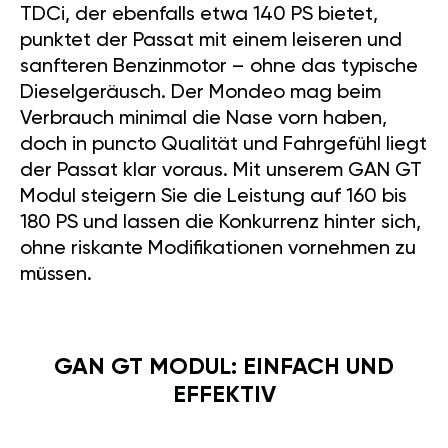
TDCi, der ebenfalls etwa 140 PS bietet,
punktet der Passat mit einem leiseren und
sanfteren Benzinmotor – ohne das typische
Dieselgeräusch. Der Mondeo mag beim
Verbrauch minimal die Nase vorn haben,
doch in puncto Qualität und Fahrgefühl liegt
der Passat klar voraus. Mit unserem GAN GT
Modul steigern Sie die Leistung auf 160 bis
180 PS und lassen die Konkurrenz hinter sich,
ohne riskante Modifikationen vornehmen zu
müssen.
GAN GT MODUL: EINFACH UND
Wir verwenden Cookies um Ihr Einkaufserlebnis zu
EFFEKTIV
verbessern. Indem Sie auf der Seite weitersurfen stimmen
Sie
DER COOKIE-NUTZUNG
zu.