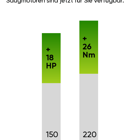
Saugmotoren sind jetzt für Sie verfügbar.
+
26
+
Nm
18
HP
150
220