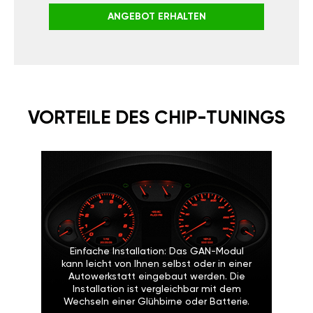
ANGEBOT ERHALTEN
VORTEILE DES CHIP-TUNINGS
Einfache Installation: Das GAN-Modul
kann leicht von Ihnen selbst oder in einer
Autowerkstatt eingebaut werden. Die
Installation ist vergleichbar mit dem
Wechseln einer Glühbirne oder Batterie.