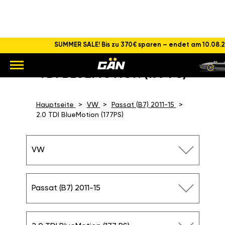
SUMMER SALE! Bis zu 370€ sparen – endet am 10.08.
CHIPTUNING VW PASSAT 2.0
TDI BLUEMOTION (177 PS)
Hauptseite
VW
Passat (B7) 2011-15
2.0 TDI BlueMotion (177PS)
VW
Passat (B7) 2011-15