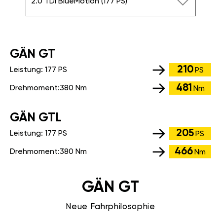
2.0 TDI BlueMotion (177 PS)
GÄN GT
210
Leistung:
177 PS
PS
481
Drehmoment:
380 Nm
Nm
GÄN GTL
205
Leistung:
177 PS
PS
466
Drehmoment:
380 Nm
Nm
GÄN GT
Neue Fahrphilosophie