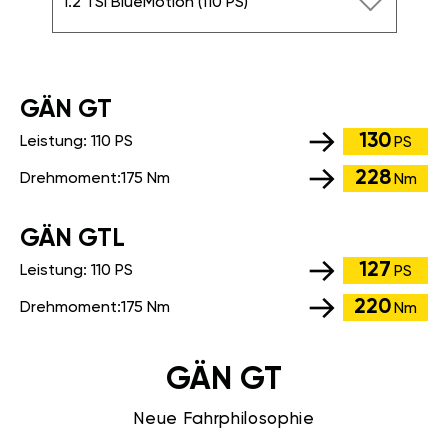
1.2 TSI BlueMotion (110 PS)
GÄN GT
130
Leistung:
110 PS
PS
228
Drehmoment:
175 Nm
Nm
GÄN GTL
127
Leistung:
110 PS
PS
220
Drehmoment:
175 Nm
Nm
GÄN GT
Neue Fahrphilosophie