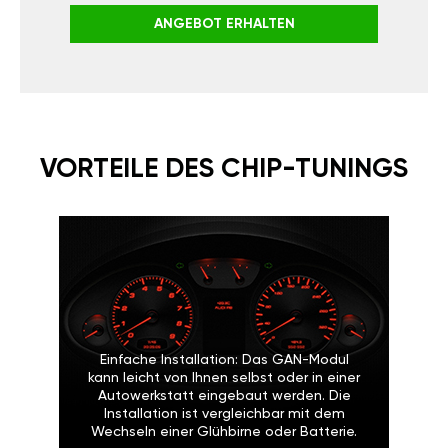
ANGEBOT ERHALTEN
VORTEILE DES CHIP-TUNINGS
Einfache Installation: Das GAN-Modul
kann leicht von Ihnen selbst oder in einer
Autowerkstatt eingebaut werden. Die
Installation ist vergleichbar mit dem
Wechseln einer Glühbirne oder Batterie.