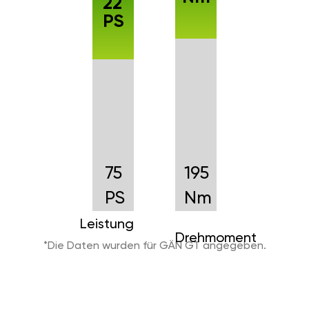
22
PS
75
195
PS
Nm
Leistung
Drehmoment
*Die Daten wurden für GÄN GT angegeben.