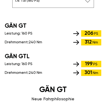
1.4 TSI (160 PS)
GÄN GT
206
Leistung:
160 PS
PS
312
Drehmoment:
240 Nm
Nm
GÄN GTL
199
Leistung:
160 PS
PS
301
Drehmoment:
240 Nm
Nm
GÄN GT
Neue Fahrphilosophie